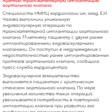
третью транскатетерную имплантацию
аортального клапана
Специалисты НМИЦ кардиологии им. акад. Е.И.
Чазова выполнили уникальную
эндоваскулярную операцию по
транскатетерной имплантации аортального
клапана 77-летнему пациенту с двумя ранее
имплантированными эндоваскулярными
клапанами. Он поступил в медучреждение с
недостаточностью ранее имплантированных
протезов аортального клапана, сообщила
пресс-служба кардиоцентра.
Эндоваскулярное вмешательство
выполняется пациентам с критическим
стенозом аортального клапана. По мере
увеличения количества таких операций
увеличивается потребность в повторной
имплантации клапана при развитии его