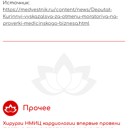
Источник:
https://medvestnik.ru/content/news/Deputat-
Kurinnyi-vyskazalsya-za-otmenu-moratoriya-na-
proverki-medicinskogo-biznesa.html
Прочее
Хирурги НМИЦ кардиологии впервые провели