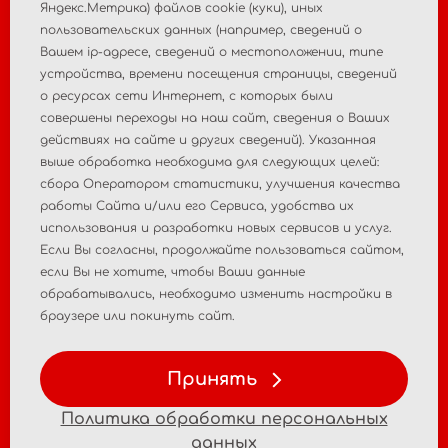
Яндекс.Метрика) файлов cookie (куки), иных
пользовательских данных (например, сведений о
Главная
О компании
Вашем ip-адресе, сведений о местоположении, типе
устройства, времени посещения страницы, сведений
Новости
Контакты
о ресурсах сети Интернет, с которых были
совершены переходы на наш сайт, сведения о Ваших
Пострегистрационный
действиях на сайте и других сведений). Указанная
Регистрация МИ
выше обработка необходима для следующих целей:
мониторинг
сбора Оператором статистики, улучшения качества
работы Сайта и/или его Сервиса, удобства их
Аналитические
Консалтинговые услуги
использования и разработки новых сервисов и услуг.
исследования рынка
Если Вы согласны, продолжайте пользоваться сайтом,
если Вы не хотите, чтобы Ваши данные
Политика
Политика персональных
обрабатывались, необходимо изменить настройки в
конфиденциальности
данных
браузере или покинуть сайт.
Условия использования
Принять
материалов
Политика обработки персональных
данных