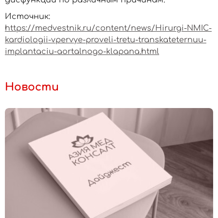
дисфункции по различным причинам.
Источник:
https://medvestnik.ru/content/news/Hirurgi-NMIC-
kardiologii-vpervye-proveli-tretu-transkateternuu-
implantaciu-aortalnogo-klapana.html
Новости