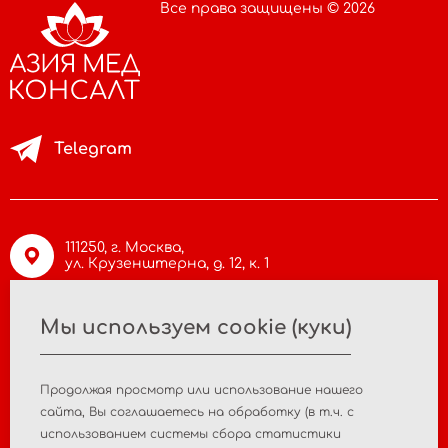
Все права защищены © 2026
Telegram
111250, г. Москва,
ул. Крузенштерна, д. 12, к. 1
Мы используем cookie (куки)
info@asiamc.ru
Продолжая просмотр или использование нашего
+7 495 988 47 44
cайта, Вы соглашаетесь на обработку (в т.ч. с
использованием системы сбора статистики