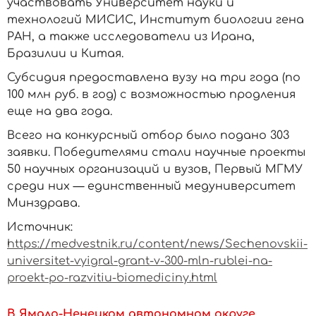
участвовать Университет науки и
технологий МИСИС, Институт биологии гена
РАН, а также исследователи из Ирана,
Бразилии и Китая.
Субсидия предоставлена вузу на три года (по
100 млн руб. в год) с возможностью продления
еще на два года.
Всего на конкурсный отбор было подано 303
заявки. Победителями стали научные проекты
50 научных организаций и вузов, Первый МГМУ
среди них — единственный медуниверситет
Минздрава.
Источник:
https://medvestnik.ru/content/news/Sechenovskii-
universitet-vyigral-grant-v-300-mln-rublei-na-
proekt-po-razvitiu-biomediciny.html
В Ямало-Ненецком автономном округе