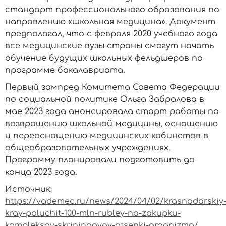
стандарт профессионального образования по
направлению «школьная медицина». Документ
предполагал, что с февраля 2020 учебного года
все медицинские вузы страны смогут начать
обучение будущих школьных фельдшеров по
программе бакалавриата.
Первый зампред Комитета Совета Федерации
по социальной политике Ольга Забралова в
мае 2023 года анонсировала старт работы по
возвращению школьной медицины, оснащению
и переоснащению медицинских кабинетов в
общеобразовательных учреждениях.
Программу планировали подготовить до
конца 2023 года.
Источник:
https://vademec.ru/news/2024/04/02/krasnodarskiy
kray-poluchit-100-mln-rubley-na-zakupku-
kompleksov-skriningovoy-otsenki-organizma/