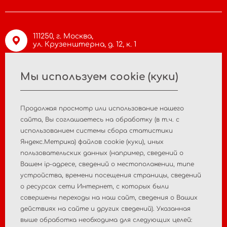
111250, г. Москва,
ул. Крузенштерна, д. 12, к. 1
Мы используем cookie (куки)
info@asiamc.ru
Продолжая просмотр или использование нашего
+7 495 988 47 44
cайта, Вы соглашаетесь на обработку (в т.ч. с
использованием системы сбора статистики
Яндекс.Метрика) файлов cookie (куки), иных
пользовательских данных (например, сведений о
Главная
О компании
Вашем ip-адресе, сведений о местоположении, типе
устройства, времени посещения страницы, сведений
Новости
Контакты
о ресурсах сети Интернет, с которых были
совершены переходы на наш сайт, сведения о Ваших
Пострегистрационный
действиях на сайте и других сведений). Указанная
Регистрация МИ
выше обработка необходима для следующих целей:
мониторинг