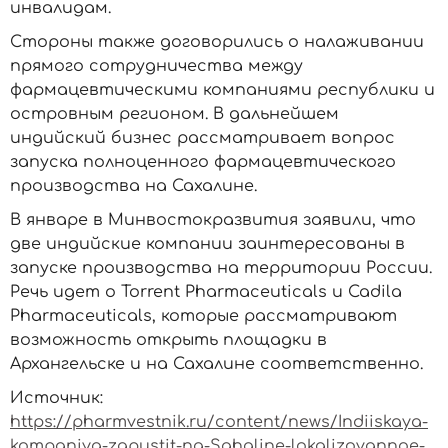
инвалидам.
Стороны также договорились о налаживании
прямого сотрудничества между
фармацевтическими компаниями республики и
островным регионом. В дальнейшем
индийский бизнес рассматривает вопрос
запуска полноценного фармацевтического
производства на Сахалине.
В январе в Минвостокразвития заявили, что
две индийские компании заинтересованы в
запуске производства на территории России.
Речь идет о Torrent Pharmaceuticals и Cadila
Pharmaceuticals, которые рассматривают
возможность открыть площадки в
Архангельске и на Сахалине соответственно.
Источник:
https://pharmvestnik.ru/content/news/Indiiskaya-
kompaniya-zapustit-na-Sahaline-lokalizovannoe-