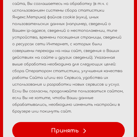
cайта, Вы соглашаетесь на обработку (в т.ч. с
использованием системы сбора статистики
Яндекс.Метрика) файлов cookie (куки), иных
пользовательских данных (например, сведений о
Главная
О компании
Вашем ip-адресе, сведений о местоположении, типе
устройства, времени посещения страницы, сведений
Новости
Контакты
о ресурсах сети Интернет, с которых были
совершены переходы на наш сайт, сведения о Ваших
Пострегистрационный
действиях на сайте и других сведений). Указанная
Регистрация МИ
выше обработка необходима для следующих целей:
мониторинг
сбора Оператором статистики, улучшения качества
работы Сайта и/или его Сервиса, удобства их
Аналитические
Консалтинговые услуги
использования и разработки новых сервисов и услуг.
исследования рынка
Если Вы согласны, продолжайте пользоваться сайтом,
если Вы не хотите, чтобы Ваши данные
Политика
Политика персональных
обрабатывались, необходимо изменить настройки в
конфиденциальности
данных
браузере или покинуть сайт.
Условия использования
Принять
материалов