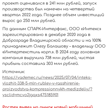
проект оценивался в 241 млн рублей, запуск
производства был намечен на четвертый
квартал 2022 года. Позднее объем инвестиций
вырос до 250 млн рублей.
По данным СПАРК-Интерфакс, ООО «Интекс»
зарегистрировано в декабре 2020 года в
Доброграде Владимирской области и на 100%
принадлежит Олегу Балашову – владельцу ООО
«Интертекстиль корп.». В 2024 году головная
компания выручила 738 млн рублей, чистая
прибыль составила 303 млн рублей.
Источник:
https://vademec.ru/news/2025/07/04/inteks-
vlozhit-338-5-mln-rubley-v-rasshirenie-
proizvodstva-kompressionnykh-medizdeliy/?
ysclid=mcvo2jgqxs475185901
Ростех вывел на рынок новый мобильный