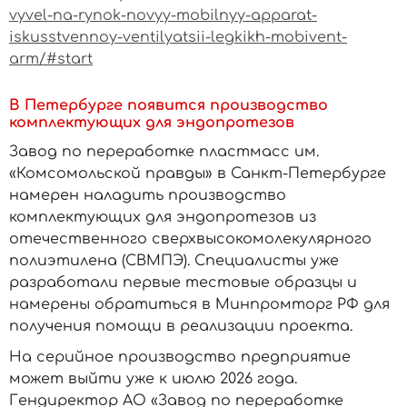
vyvel-na-rynok-novyy-mobilnyy-apparat-
iskusstvennoy-ventilyatsii-legkikh-mobivent-
arm/#start
В Петербурге появится производство
комплектующих для эндопротезов
Завод по переработке пластмасс им.
«Комсомольской правды» в Санкт-Петербурге
намерен наладить производство
комплектующих для эндопротезов из
отечественного сверхвысокомолекулярного
полиэтилена (СВМПЭ). Специалисты уже
разработали первые тестовые образцы и
намерены обратиться в Минпромторг РФ для
получения помощи в реализации проекта.
На серийное производство предприятие
может выйти уже к июлю 2026 года.
Гендиректор АО «Завод по переработке