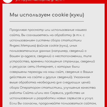
Мы используем cookie (куки)
info@asiamc.ru
Продолжая просмотр или использование нашего
+7 495 988 47 44
cайта, Вы соглашаетесь на обработку (в т.ч. с
использованием системы сбора статистики
Яндекс.Метрика) файлов cookie (куки), иных
пользовательских данных (например, сведений о
Главная
О компании
Вашем ip-адресе, сведений о местоположении, типе
устройства, времени посещения страницы, сведений
Новости
Контакты
о ресурсах сети Интернет, с которых были
совершены переходы на наш сайт, сведения о Ваших
Пострегистрационный
действиях на сайте и других сведений). Указанная
Регистрация МИ
выше обработка необходима для следующих целей:
мониторинг
сбора Оператором статистики, улучшения качества
работы Сайта и/или его Сервиса, удобства их
Аналитические
Консалтинговые услуги
использования и разработки новых сервисов и услуг.
исследования рынка
Если Вы согласны, продолжайте пользоваться сайтом,