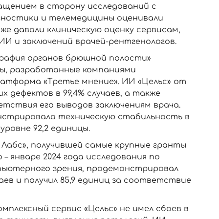
ащением в сторону исследований с
гностики и телемедицины оценивали
е давали клиническую оценку сервисам,
И и заключений врачей-рентгенологов.
рафия органов брюшной полости»
сы, разработанные компаниями
атформа «Третье мнение». ИИ «Цельс» от
х дефектов в 99,4% случаев, а также
тствия его выводов заключениям врача.
нстрировала техническую стабильность в
уровне 92,2 единицы.
 Лабс», получившей самые крупные гранты
 – январе 2024 года исследования по
пьютерного зрения, продемонстрировал
аев и получил 85,9 единиц за соответствие
омплексный сервис «Цельс» не имел сбоев в