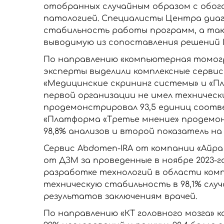
отобранных случайным образом с обог
патологией. Специалисты Центра диа
стабильность работы программ, а такж
выводимую из сопоставления решений И
По направлению «компьютерная томог
эксперты выделили комплексные серви
«Медицинские скрининг системы» и «Пл
первой организации не имел технически
продемонстрировал 93,5 единиц соотве
«Платформа «Третье мнение» продемо
98,8% анализов и второй показатель на 
Сервис Abdomen-IRA от компании «Айра
от ДЗМ за проведенные в ноябре 2023-го
разработке технологий в области ком
техническую стабильность в 98,1% случ
результатов заключениям врачей.
По направлению «КТ головного мозга» к