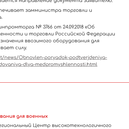
ается направление документа заявителю.
спечивает замминистра торговли и
.
промторга № 3766 от 24.09.2018 «Об
енности и торговли Российской Федерации
значения ввозимого оборудования для
вает силу.
ent/news/Obnovlen-poryadok-podtverjdeniya-
ovaniya-dlya-medpromyshlennosti.html
вания для военных
региональный Центр высокотехнологичного