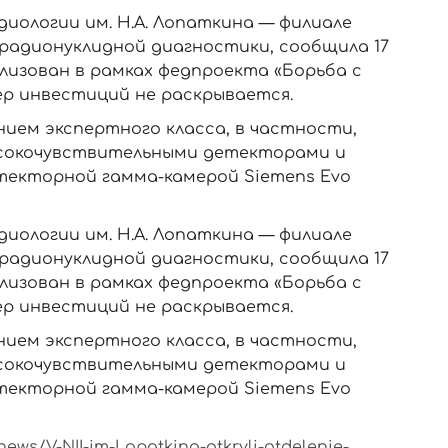
иологии им. Н.А. Лопаткина — филиале
адионуклидной диагностики, сообщила 17
лизован в рамках федпроекта «Борьба с
ер инвестиций не раскрывается.
ием экспертного класса, в частности,
 высокочувствительными детекторами и
етекторной гамма-камерой Siemens Evo
иологии им. Н.А. Лопаткина — филиале
адионуклидной диагностики, сообщила 17
лизован в рамках федпроекта «Борьба с
ер инвестиций не раскрывается.
ием экспертного класса, в частности,
 высокочувствительными детекторами и
етекторной гамма-камерой Siemens Evo
news/V-NII-im-Lopatkina-otkryli-otdelenie-