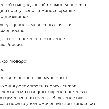
еской и медицинской промышленности
о дня поступления в министерство
от заявителя:
дтверждении целевого назначения
ышленности;
х ввоз и целевое назначение
ию России;
иках товара;
ра;
ввода товара в эксплуатацию.
кончания рассмотрения документов
ект письма о подтверждении целевого
и целевого назначения. В течение пяти
акого письма уполномоченным замминистра