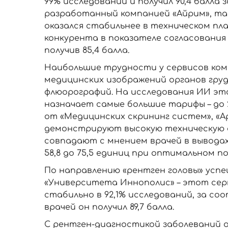
99% исследований и получил 90,4 балла
разработанный компанией «Айрим», та
оказался стабильнее в техническом план
конкурента в показателе согласования 
получив 85,4 балла.
Наибольшие трудности у сервисов ком
медицинских изображений органов груд
флюорографий. На исследования ИИ эт
назначает самые большие тарифы – до 2
от «Медицинских скрининг систем», «
демонстрируют высокую техническую ст
совпадают с мнением врачей в выводах
58,8 до 75,5 единиц при оптимальном по
По направлению «рентген головы» усп
«Университета Иннополис» – этот сер
стабильно в 92,1% исследований, за с
врачей он получил 89,7 балла.
С рентген-диагностикой заболеваний 