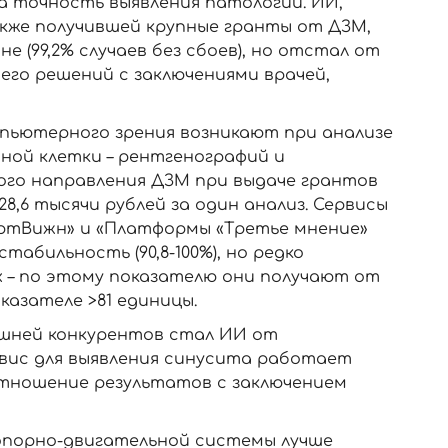
 за точность выявления патологий. ИИ,
кже получившей крупные гранты от ДЗМ,
е (99,2% случаев без сбоев), но отстал от
его решений с заключениями врачей,
пьютерного зрения возникают при анализе
ной клетки – рентгенографий и
ого направления ДЗМ при выдаче грантов
8,6 тысячи рублей за один анализ. Сервисы
АртВижн» и «Платформы «Третье мнение»
абильность (90,8-100%), но редко
 – по этому показателю они получают от
казателе >81 единицы.
ешней конкурентов стал ИИ от
вис для выявления синусита работает
оотношение результатов с заключением
опорно-двигательной системы лучше