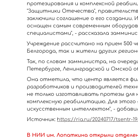
протезирования и комплексной реабили
"Защитники Отечества", правительств
заключили соглашение о его создании. 
оснащен самым современным оборудов
специалистами", - рассказала замминис
Учреждение рассчитано на прием 500 че
Белгорода, так и жители других регион
Так, по словам замминистра, на очере
Петербурге, Ленинградской и Омской о
Она отметила, что центр является фил
разработчиков и производителей техни
не только изготавливать протезы для 
комплексную реабилитацию. Для этого
искусственным интеллектом", - добави
Источник:
https://ria.ru/20240717/tsentr-1
В НИИ им. Лопаткина открыли отделе