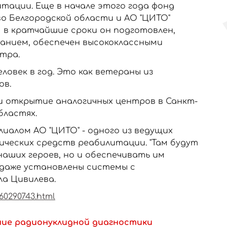
тации. Еще в начале этого года фонд
о Белгородской области и АО "ЦИТО"
И в кратчайшие сроки он подготовлен,
анием, обеспечен высококлассными
тра.
ловек в год. Это как ветераны из
ов.
ди открытие аналогичных центров в Санкт-
бластях.
иалом АО "ЦИТО" - одного из ведущих
ческих средств реабилитации. "Там будут
наших героев, но и обеспечивать им
 даже установлены системы с
ла Цивилева.
960290743.html
ние радионуклидной диагностики