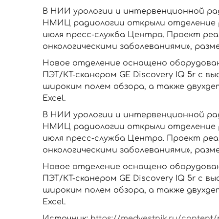
В НИИ урологии и интервенционной рад
НМИЦ радиологии открыли отделение р
июля пресс-служба Центра. Проект реа
онкологическими заболеваниями», разм
Новое отделение оснащено оборудован
ПЭТ/КТ-сканером GE Discovery IQ 5r с
широким полем обзора, а также двухд
Excel.
В НИИ урологии и интервенционной рад
НМИЦ радиологии открыли отделение р
июля пресс-служба Центра. Проект реа
онкологическими заболеваниями», разм
Новое отделение оснащено оборудован
ПЭТ/КТ-сканером GE Discovery IQ 5r с
широким полем обзора, а также двухд
Excel.
Источник:
https://medvestnik.ru/content/