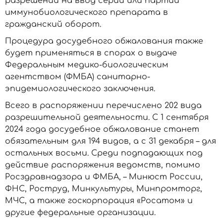
разрешений на ввод серии или партии
иммунобиологического препарата в
гражданский оборот.
Процедура досудебного обжалования также
будет применяться в спорах о выдаче
Федеральным медико-биологическим
агентством (ФМБА) санитарно-
эпидемиологического заключения.
Всего в распоряжении перечислено 202 вида
разрешительной деятельности. С 1 сентября
2024 года досудебное обжалование станет
обязательным для 194 видов, а с 31 декабря – для
остальных восьми. Среди подпадающих под
действие распоряжения ведомств, помимо
Росздравнадзора и ФМБА, – Минюст России,
ФНС, Роструд, Минкультуры, Минпромторг,
МЧС, а также госкорпорация «Росатом» и
другие федеральные организации.