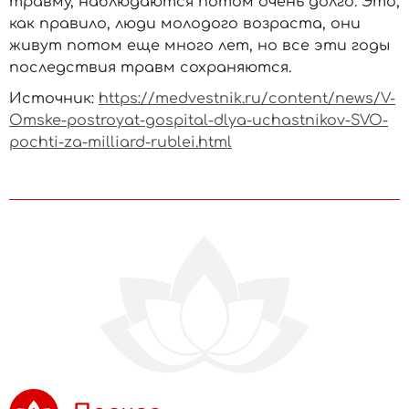
травму, наблюдаются потом очень долго. Это,
как правило, люди молодого возраста, они
живут потом еще много лет, но все эти годы
последствия травм сохраняются.
Источник:
https://medvestnik.ru/content/news/V-
Omske-postroyat-gospital-dlya-uchastnikov-SVO-
pochti-za-milliard-rublei.html