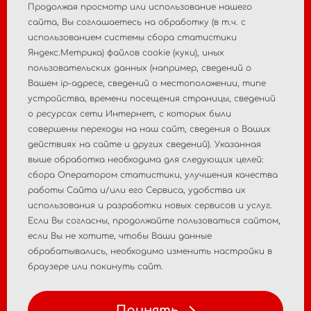
Продолжая просмотр или использование нашего
+7 495 988 47 44
cайта, Вы соглашаетесь на обработку (в т.ч. с
использованием системы сбора статистики
Яндекс.Метрика) файлов cookie (куки), иных
пользовательских данных (например, сведений о
Главная
О компании
Вашем ip-адресе, сведений о местоположении, типе
устройства, времени посещения страницы, сведений
Новости
Контакты
о ресурсах сети Интернет, с которых были
совершены переходы на наш сайт, сведения о Ваших
Пострегистрационный
действиях на сайте и других сведений). Указанная
Регистрация МИ
выше обработка необходима для следующих целей:
мониторинг
сбора Оператором статистики, улучшения качества
работы Сайта и/или его Сервиса, удобства их
Аналитические
Консалтинговые услуги
использования и разработки новых сервисов и услуг.
исследования рынка
Если Вы согласны, продолжайте пользоваться сайтом,
если Вы не хотите, чтобы Ваши данные
Политика
Политика персональных
обрабатывались, необходимо изменить настройки в
конфиденциальности
данных
браузере или покинуть сайт.
Условия использования
Принять