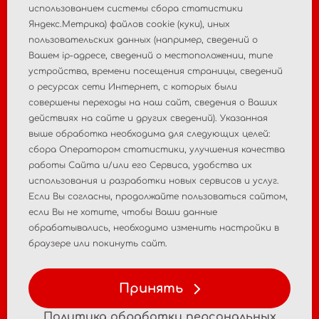
использованием системы сбора статистики
Яндекс.Метрика) файлов cookie (куки), иных
пользовательских данных (например, сведений о
Главная
О компании
Вашем ip-адресе, сведений о местоположении, типе
устройства, времени посещения страницы, сведений
Новости
Контакты
о ресурсах сети Интернет, с которых были
совершены переходы на наш сайт, сведения о Ваших
Пострегистрационный
действиях на сайте и других сведений). Указанная
Регистрация МИ
выше обработка необходима для следующих целей:
мониторинг
сбора Оператором статистики, улучшения качества
работы Сайта и/или его Сервиса, удобства их
Аналитические
Консалтинговые услуги
использования и разработки новых сервисов и услуг.
исследования рынка
Если Вы согласны, продолжайте пользоваться сайтом,
если Вы не хотите, чтобы Ваши данные
Политика
Политика персональных
обрабатывались, необходимо изменить настройки в
конфиденциальности
данных
браузере или покинуть сайт.
Условия использования
Принять
материалов
Политика обработки персональных