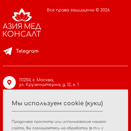
Все права защищены © 2026
Telegram
111250, г. Москва,
ул. Крузенштерна, д. 12, к. 1
Мы используем cookie (куки)
info@asiamc.ru
Продолжая просмотр или использование нашего
+7 495 988 47 44
cайта, Вы соглашаетесь на обработку (в т.ч. с