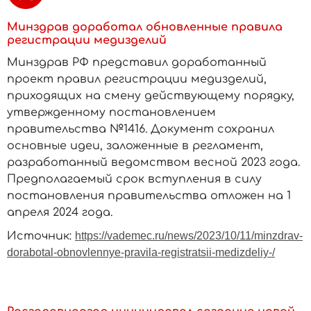
Минздрав доработал обновленные правила
регистрации медизделий
Минздрав РФ представил доработанный
проект правил регистрации медизделий,
приходящих на смену действующему порядку,
утвержденному постановлением
правительства №1416. Документ сохранил
основные идеи, заложенные в регламент,
разработанный ведомством весной 2023 года.
Предполагаемый срок вступления в силу
постановления правительства отложен на 1
апреля 2024 года.
Источник:
https://vademec.ru/news/2023/10/11/minzdrav-
dorabotal-obnovlennye-pravila-registratsii-medizdeliy-/