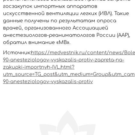
госзакупок импортных аппаратов
искусственной вентиляции легких (ИВЛ). Такие
данные получены по результатам опроса
врачей, организованного Ассоциацией
анестезиологов-реаниматологов России (ААР),
обратил внимание «МВ».
Источник:
https://medvestnik.ru/content/news/Bole
90-anesteziologov-vyskazalis-protiv-zapreta-na-
zakupki-importnyh-IVL.html?
utm_source=TG_post&utm_medium=Group&utm_camp
90-anesteziologov-vyskazalis-protiv