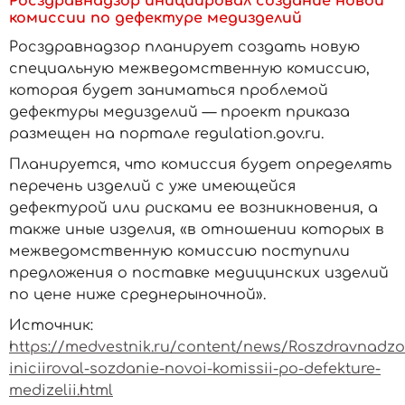
Росздравнадзор инициировал создание новой
комиссии по дефектуре медизделий
Росздравнадзор планирует создать новую
специальную межведомственную комиссию,
которая будет заниматься проблемой
дефектуры медизделий — проект приказа
размещен на портале
regulation.gov.ru
.
Планируется, что комиссия будет определять
перечень изделий с уже имеющейся
дефектурой или рисками ее возникновения, а
также иные изделия, «в отношении которых в
межведомственную комиссию поступили
предложения о поставке медицинских изделий
по цене ниже среднерыночной».
Источник:
https://medvestnik.ru/content/news/Roszdravnadzo
iniciiroval-sozdanie-novoi-komissii-po-defekture-
medizelii.html