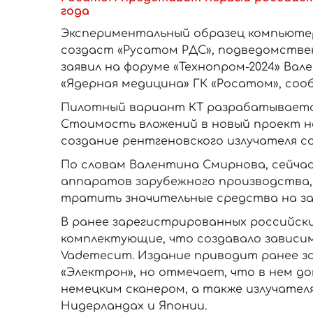
года
Экспериментальный образец компьютерн
создаст «Русатом РДС», подведомстве
заявил на форуме «Технопром-2024» Ва
«Ядерная медицина» ГК «Росатом», соо
Пилотный вариант КТ разрабатывается
Стоимость вложений в новый проект не
создание рентгеновского излучателя со
По словам Валентина Смирнова, сейчас 
аппаратов зарубежного производства,
тратить значительные средства на за
В ранее зарегистрированных российск
комплектующие, что создавало зависи
Vademecum. Издание приводит ранее 
«Электрон», но отмечает, что в нем д
немецким сканером, а также излучател
Нидерландах и Японии.