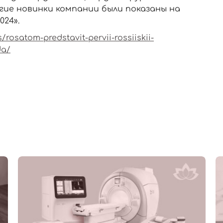
гие новинки компании были показаны на
24».
osatom-predstavit-pervii-rossiiskii-
da/