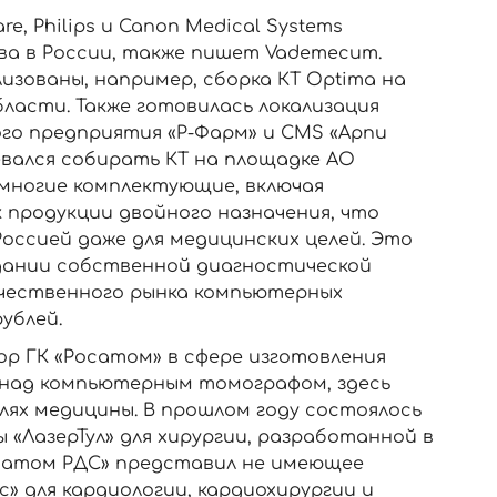
e, Philips и Canon Medical Systems
ва в России, также пишет Vademecum.
изованы, например, сборка КТ Optima на
ласти. Также готовилась локализация
о предприятия «Р-Фарм» и CMS «Арпи
евался собирать КТ на площадке АО
 многие комплектующие, включая
к продукции двойного назначения, что
Россией даже для медицинских целей. Это
дании собственной диагностической
ечественного рынка компьютерных
ублей.
р ГК «Росатом» в сфере изготовления
 над компьютерным томографом, здесь
лях медицины. В прошлом году состоялось
«ЛазерТул» для хирургии, разработанной в
Русатом РДС» представил не имеющее
» для кардиологии, кардиохирургии и