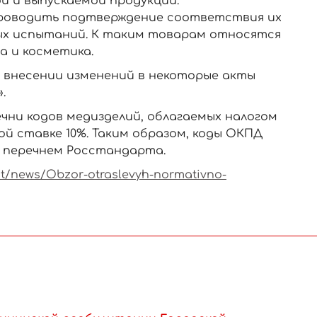
 и выпускаемой продукции.
роводить подтверждение соответствия их
ых испытаний. К таким товарам относятся
а и косметика.
«О внесении изменений в некоторые акты
.
чни кодов медизделий, облагаемых налогом
й ставке 10%. Таким образом, коды ОКПД
 перечнем Росстандарта.
nt/news/Obzor-otraslevyh-normativno-