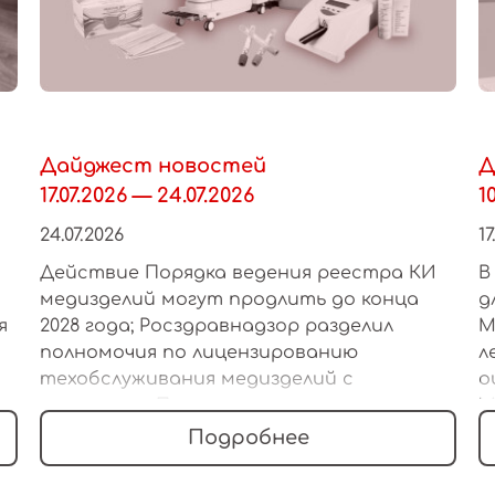
Дайджест новостей
Д
17.07.2026 — 24.07.2026
1
24.07.2026
17
Действие Порядка ведения реестра КИ
В
медизделий могут продлить до конца
д
я
2028 года; Росздравнадзор разделил
М
полномочия по лицензированию
л
техобслуживания медизделий с
о
ок
регионами; Правила маркировки
М
я
медизделий предложили
ф
Подробнее
распространить на мультитоварные
с
наборы