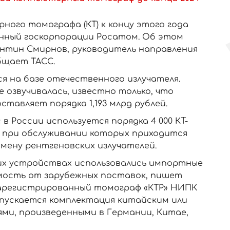
ого томографа (КТ) к концу этого года
нный госкорпорации Росатом. Об этом
лентин Смирнов, руководитель направления
бщает ТАСС.
 на базе отечественного излучателя.
 озвучивалась, известно только, что
ставляет порядка 1,193 млрд рублей.
в России используется порядка 4 000 КТ-
 при обслуживании которых приходится
мену рентгеновских излучателей.
их устройствах использовались импортные
мость от зарубежных поставок, пишет
зарегистрированный томограф «КТР» НИПК
опускается комплектация китайским или
ями, произведенными в Германии, Китае,