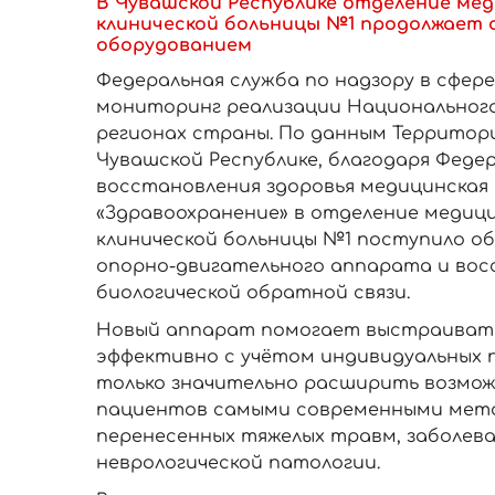
В Чувашской Республике отделение ме
клинической больницы №1 продолжает
оборудованием
Федеральная служба по надзору в сфер
мониторинг реализации Национального
регионах страны. По данным Территор
Чувашской Республике, благодаря Феде
восстановления здоровья медицинская
«Здравоохранение» в отделение медиц
клинической больницы №1 поступило о
опорно-двигательного аппарата и во
биологической обратной связи.
Новый аппарат помогает выстраивать
эффективно с учётом индивидуальных 
только значительно расширить возмож
пациентов самыми современными мето
перенесенных тяжелых травм, заболев
неврологической патологии.