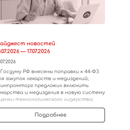
айджест новостей
0.07.2026 — 17.07.2026
.07.2026
 Госдуму РФ внесены поправки к 44-ФЗ
ля закупок лекарств и медизделий;
инпромторг предложил включить
екарства и медизделия в новую систему
ценки технологического лидерства;
инпромторг РФ намерен заменить
ормы сертификатов и деклараций о
Подробнее
оответствии