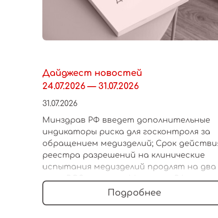
Дайджест новостей
24.07.2026 — 31.07.2026
31.07.2026
Минздрав РФ введет дополнительные
индикаторы риска для госконтроля за
обращением медизделий; Срок действи
реестра разрешений на клинические
испытания медизделий продлят на два
года; ВОЗ включила Минздрав РФ в спис
12 органов для облегчения регулировани
Подробнее
рынка медизделий