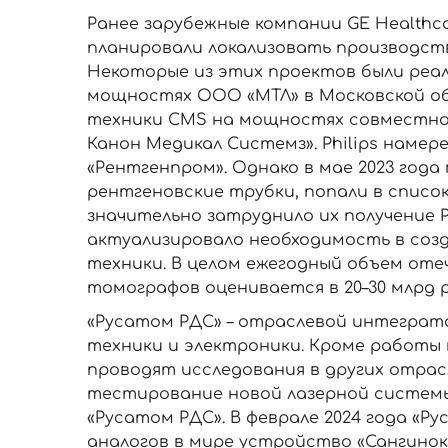
Ранее зарубежные компании GE Healthcar
планировали локализовать производст
Некоторые из этих проектов были реал
мощностях ООО «МТЛ» в Московской об
техники CMS на мощностях совместног
Канон Медикал Системз». Philips намер
«Рентгенпром». Однако в мае 2023 года
рентгеновские трубки, попали в списо
значительно затруднило их получение 
актуализировало необходимость в соз
техники. В целом ежегодный объем от
томографов оценивается в 20–30 млрд р
«Русатом РДС» – отраслевой интеграто
техники и электроники. Кроме работы
проводят исследования в других отрас
тестирование новой лазерной системы 
«Русатом РДС». В феврале 2024 года «
аналогов в мире устройство «Сангинокс