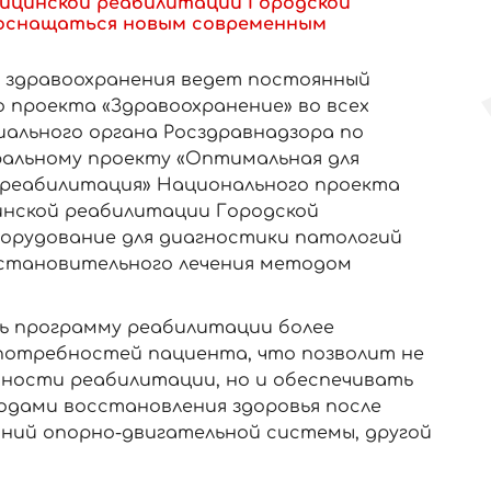
дицинской реабилитации Городской
 оснащаться новым современным
е здравоохранения ведет постоянный
 проекта «Здравоохранение» во всех
иального органа Росздравнадзора по
ральному проекту «Оптимальная для
 реабилитация» Национального проекта
инской реабилитации Городской
борудование для диагностики патологий
сстановительного лечения методом
 программу реабилитации более
потребностей пациента, что позволит не
ности реабилитации, но и обеспечивать
дами восстановления здоровья после
аний опорно-двигательной системы, другой