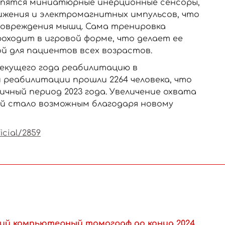
репятся миниатюрные инерционные сенсоры,
жения и электромагнитных импульсов, что
повреждения мышц. Сама тренировка
оходит в игровой форме, что делает ее
й для пациентов всех возрастов.
текущего года реабилитацию в
реабилитации прошли 2264 человека, что
гичный период 2023 года. Увеличение охвата
й стало возможным благодаря новому
icial/2859
ий компьютерный томограф до конца 2024