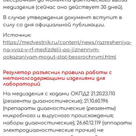
бессрочным до момента фактического ввоза
медизделия (сейчас оно действует 30 дней).
В случае утверждения документ вступит в
силу со дня официальной публикации.
Источник:
https://medvestnik.ru/content/news/razresheniya-
na-vvoz-v-rf-medizdelii-po-jiznennym-
pokazaniyam-mogut-stat-bessrochnymi.html
Регулятор разъяснил правила работы с
метанолсодержащими изделиями для
лабораторий
На медизделия с кодами ОКПД2 21.20.23.110
(реагенты диагностические); 21.10.60.196
(препараты диагностические (реагенты)
микробного и вирусного происхождения;
наборы диагностические); 26.60.12.119 (аппараты
электродиагностические прочие) не