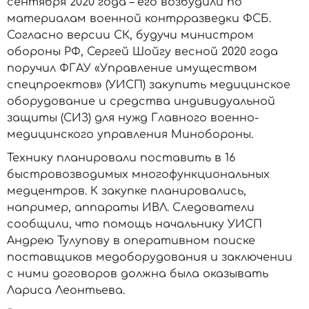
сентября 2020 года – его возбудили по
материалам военной контрразведки ФСБ.
Согласно версии СК, будучи министром
обороны РФ, Сергей Шойгу весной 2020 года
поручил ФГАУ «Управление имуществом
спецпроектов» (УИСП) закупить медицинское
оборудование и средства индивидуальной
защиты (СИЗ) для нужд Главного военно-
медицинского управления Минобороны.
Технику планировали поставить в 16
быстровозводимых многофункциональных
медцентров. К закупке планировались,
например, аппараты ИВЛ. Следователи
сообщили, что помощь начальнику УИСП
Андрею Тулупову в оперативном поиске
поставщиков медоборудования и заключении
с ними договоров должна была оказывать
Лариса Леонтьева.