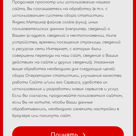
Продолжая просмотр или использование нашего
+7 495 988 47 44
cайта, Вы соглашаетесь на обработку (в т.ч. с
использованием системы сбора статистики
Яндекс.Метрика) файлов cookie (куки), иных
пользовательских данных (например, сведений о
Главная
О компании
Вашем ip-адресе, сведений о местоположении, типе
устройства, времени посещения страницы, сведений
Новости
Контакты
о ресурсах сети Интернет, с которых были
совершены переходы на наш сайт, сведения о Ваших
Пострегистрационный
действиях на сайте и других сведений). Указанная
Регистрация МИ
выше обработка необходима для следующих целей:
мониторинг
сбора Оператором статистики, улучшения качества
работы Сайта и/или его Сервиса, удобства их
Аналитические
Консалтинговые услуги
использования и разработки новых сервисов и услуг.
исследования рынка
Если Вы согласны, продолжайте пользоваться сайтом,
если Вы не хотите, чтобы Ваши данные
Политика
Политика персональных
обрабатывались, необходимо изменить настройки в
конфиденциальности
данных
браузере или покинуть сайт.
Условия использования
Принять