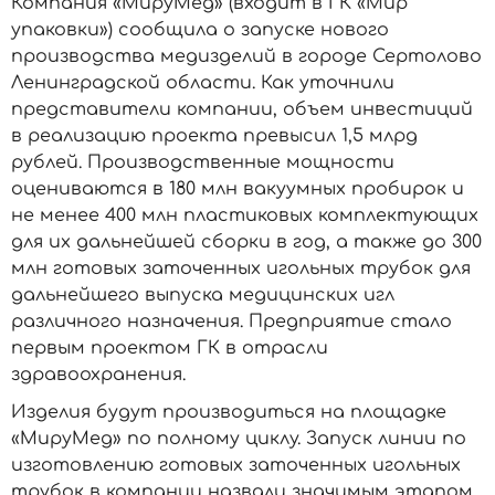
Компания «МируМед» (входит в ГК «Мир
упаковки») сообщила о запуске нового
производства медизделий в городе Сертолово
Ленинградской области. Как уточнили
представители компании, объем инвестиций
в реализацию проекта превысил 1,5 млрд
рублей. Производственные мощности
оцениваются в 180 млн вакуумных пробирок и
не менее 400 млн пластиковых комплектующих
для их дальнейшей сборки в год, а также до 300
млн готовых заточенных игольных трубок для
дальнейшего выпуска медицинских игл
различного назначения. Предприятие стало
первым проектом ГК в отрасли
здравоохранения.
Изделия будут производиться на площадке
«МируМед» по полному циклу. Запуск линии по
изготовлению готовых заточенных игольных
трубок в компании назвали значимым этапом