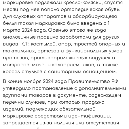
маркировке подлежали кресла-коляски, спустя
месяц под нее попала ортопедическая обувь.
Для слуховых аппаратов и абсорбирующего
белья такая маркировка была введена с 1
марта 2024 года. Осенью этого же года
аналогичные правила заработали для других
видов ТСР: костылей, опор, тростей опорных и
тактильных, ортезов и функциональных узлов
протезов, противопролежневых подушек и
матрасов, моче- и калоприемников, а также
кресел-стульев с санитарным оснащением.
В конце ноября 2024 года Правительство РФ
утвердило постановление с дополнительными
группами товаров в документе, содержащем
перечни случаев, при которых продажа
изделий, подлежащих обязательной
маркировке средствами идентификации,
запрещается из-за наличия или отсутствия