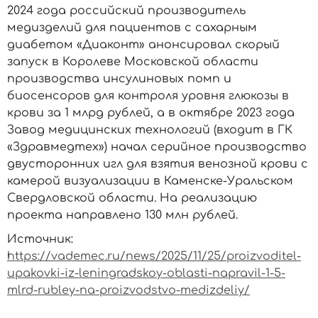
2024 года российский производитель
медизделий для пациентов с сахарным
диабетом «Диаконт» анонсировал скорый
запуск в Королеве Московской области
производства инсулиновых помп и
биосенсоров для контроля уровня глюкозы в
крови за 1 млрд рублей, а в октябре 2023 года
Завод медицинских технологий (входит в ГК
«Здравмедтех») начал серийное производство
двусторонних игл для взятия венозной крови с
камерой визуализации в Каменске-Уральском
Свердловской области. На реализацию
проекта направлено 130 млн рублей.
Источник:
https://vademec.ru/news/2025/11/25/proizvoditel-
upakovki-iz-leningradskoy-oblasti-napravil-1-5-
mlrd-rubley-na-proizvodstvo-medizdeliy/