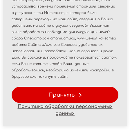
Вашем ip-адресе, сведений о местоположении, типе
зарегистрированных с 21.11.2025 по 28.11.2025
устройства, времени посещения страницы, сведений
Ссылка на перечень: [
см. таблицу во вложении
]
о ресурсах сети Интернет, с которых были
совершены переходы на наш сайт, сведения о Ваших
действиях на сайте и других сведений). Указанная
Новости
выше обработка необходима для следующих целей:
сбора Оператором статистики, улучшения качества
работы Сайта и/или его Сервиса, удобства их
использования и разработки новых сервисов и услуг.
Если Вы согласны, продолжайте пользоваться сайтом,
если Вы не хотите, чтобы Ваши данные
обрабатывались, необходимо изменить настройки в
браузере или покинуть сайт.
Принять
Политика обработки персональных
данных