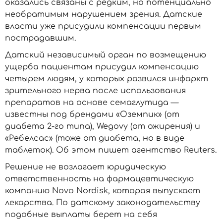
оказались связаны с редким, но потенциально
необратимым нарушением зрения. Датские
власти уже присудили компенсации первым
пострадавшим.
Датский независимый орган по возмещению
ущерба пациентам присудил компенсацию
четырем людям, у которых развился инфаркт
зрительного нерва после использования
препаратов на основе семаглутида —
известны под брендами «Оземпик» (от
диабета 2-го типа), Wegovy (от ожирения) и
«Ребелсас» (тоже от диабета, но в виде
таблеток). Об этом пишет агентство Reuters.
Решение не возлагает юридическую
ответственность на фармацевтическую
компанию Novo Nordisk, которая выпускает
лекарства. По датскому законодательству
подобные выплаты берет на себя