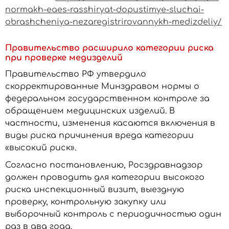
normakh-eaes-rasshiryat-dopustimye-sluchai-
obrashcheniya-nezaregistrirovannykh-medizdeliy/
Правительство расширило категории риска
при проверке медизделий
Правительство РФ утвердило
скорректированные Минздравом нормы о
федеральном государственном контроле за
обращением медицинских изделий. В
частности, изменения касаются включения в
виды риска причинения вреда категории
«высокий риск».
Согласно постановлению, Росздравнадзор
должен проводить для категории высокого
риска инспекционный визит, выездную
проверку, контрольную закупку или
выборочный контроль с периодичностью один
раз в два года.