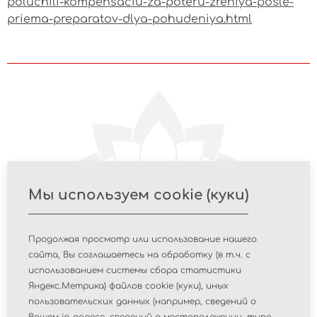
poluchili-kompensaciu-za-poteru-zreniya-posle-
priema-preparatov-dlya-pohudeniya.html
Мы используем cookie (куки)
Новые
Продолжая просмотр или использование нашего
зарегистрированные
cайта, Вы соглашаетесь на обработку (в т.ч. с
медицинские изделия
использованием системы сбора статистики
Яндекс.Метрика) файлов cookie (куки), иных
пользовательских данных (например, сведений о
Публикуем список новых медицинских изделий,