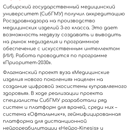
Сибирский государственный медицинский
университет (СибГМУ) получил аккредитацию
Росздравнадзора на производство
медицинских изделий 3-го класса. Это дает
возможность медвузу создавать и выводить
на рынок медизделия и программное
обеспечение с искусственным интеллектом
(ИИ). Работа проводится по программе
«Приоритет-2030».
Флагманский проект вуза «Медицинские
изделия нового поколения» нацелен на
создание цифровой экосистемы «управляемого
здоровья». В ходе реализации проекта
специалисты СибГМУ разработали ряд
систем и платформ для врачей, среди них –
система «Офтальмик+», геймифицированная
платформа для дистанционной
нейрореабилитации «Нейро-Kinesis» и