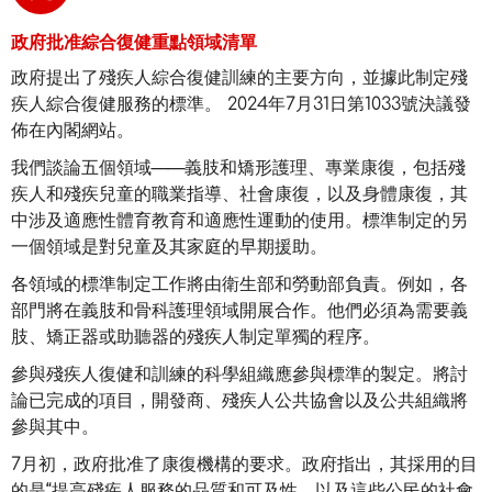
政府批准綜合復健重點領域清單
政府提出了殘疾人綜合復健訓練的主要方向，並據此制定殘
疾人綜合復健服務的標準。 2024年7月31日第1033號決議發
佈在內閣網站。
我們談論五個領域——義肢和矯形護理、專業康復，包括殘
疾人和殘疾兒童的職業指導、社會康復，以及身體康復，其
中涉及適應性體育教育和適應性運動的使用。標準制定的另
一個領域是對兒童及其家庭的早期援助。
各領域的標準制定工作將由衛生部和勞動部負責。例如，各
部門將在義肢和骨科護理領域開展合作。他們必須為需要義
肢、矯正器或助聽器的殘疾人制定單獨的程序。
參與殘疾人復健和訓練的科學組織應參與標準的製定。將討
論已完成的項目，開發商、殘疾人公共協會以及公共組織將
參與其中。
7月初，政府批准了康復機構的要求。政府指出，其採用的目
的是“提高殘疾人服務的品質和可及性，以及這些公民的社會