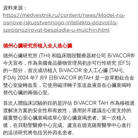
資料來源：
https://medvestnik.ru/content/news/Model-na-
osnove-iskusstvennogo-intellekta-pozvolila-
sprognozirovat-besplodie-u-mujchin.html
德州心臟研究所植入全人造心臟
德州心臟研究所 (THI) 和臨床階段醫療器材公司 BiVACOR®
今天宣布，作為美國食品藥物管理局初步可行性研究 (EFS)
的一部分，首次成功植入 BiVACOR 全人工心臟 (TAH)。
(FDA) 2024 年7 月9 日BiVACOR 的TAH 是一款單動鈦合金
雙心室旋轉血泵，它使用磁浮轉子泵送血液並在心臟衰竭時
替代心臟的兩個心室。
首次人體臨床試驗的目的是評估 BiVACOR TAH 作為移植過
渡解決方案的安全性和有效性，適用於不建議左心室支持的
嚴重雙心室心臟衰竭或單心室心臟衰竭患者。第一次植入
後，在貝勒聖醫療中心完成。盧克在德克薩斯醫學中心進行
的這項研究將包括另外四名患者。