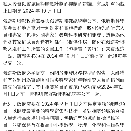
私人投資以實施巨額贈款計劃的機制的建議。完成訂單的截
止日期是 2024 年 10 月 1 日。
俄羅斯聯邦政府需要與俄羅斯聯邦總統辦公室、俄羅斯科學
基金會和地方當局一起制定和實施措施，吸引領先的研究人
員和專家（包括外國專家）參與科學研究和開發，透過為他
們及其家庭成員創造有利條件（提供住房、簡化在俄羅斯聯
邦入境和工作所需的文書工作（包括電子簽證））來實現這
一點。該報告必須在 2024 年 10 月 1 日之前提交，此後每年
提交一次。
俄羅斯政府必須提交一份關於開發財務模型的報告，以維護
和有效利用為實施吸引頂尖科學家和年輕研究人員的措施而
設立的實驗室，其中相關項目的實施已成功完成2024 年12
月1 日之前，聯邦與俄羅斯聯邦總統辦公室一起。
此外，政府需要在 2024 年 9 月 1 日之前製定單獨的聯邦項
目，以開發最重要的科學密集型技術，並對相關領域的合格
人員進行高級培訓和再培訓，包括這些領域的目標指標項
目，並確保將旨在提高中小學數學、物理、化學和生物教學