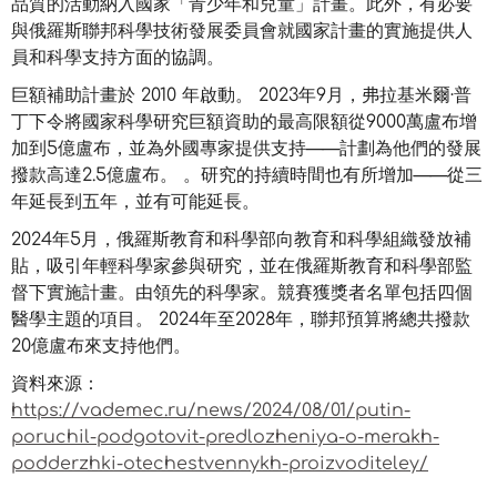
品質的活動納入國家「青少年和兒童」計畫。此外，有必要
與俄羅斯聯邦科學技術發展委員會就國家計畫的實施提供人
員和科學支持方面的協調。
巨額補助計畫於 2010 年啟動。 2023年9月，弗拉基米爾·普
丁下令將國家科學研究巨額資助的最高限額從9000萬盧布增
加到5億盧布，並為外國專家提供支持——計劃為他們的發展
撥款高達2.5億盧布。 。研究的持續時間也有所增加——從三
年延長到五年，並有可能延長。
2024年5月，俄羅斯教育和科學部向教育和科學組織發放補
貼，吸引年輕科學家參與研究，並在俄羅斯教育和科學部監
督下實施計畫。由領先的科學家。競賽獲獎者名單包括四個
醫學主題的項目。 2024年至2028年，聯邦預算將總共撥款
20億盧布來支持他們。
資料來源：
https://vademec.ru/news/2024/08/01/putin-
poruchil-podgotovit-predlozheniya-o-merakh-
podderzhki-otechestvennykh-proizvoditeley/