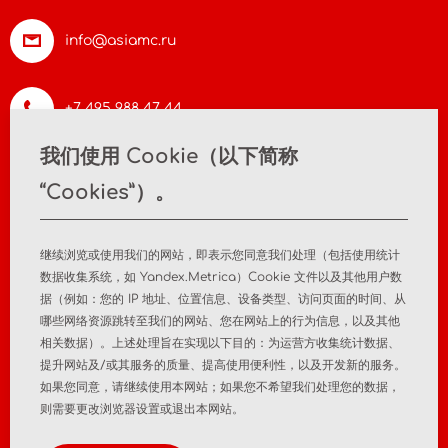
info@asiamc.ru
+7 495 988 47 44
我们使用 Cookie（以下简称
“Cookies”）。
首页
关于公司
新闻
联系方式
继续浏览或使用我们的网站，即表示您同意我们处理（包括使用统计
数据收集系统，如 Yandex.Metrica）Cookie 文件以及其他用户数
据（例如：您的 IP 地址、位置信息、设备类型、访问页面的时间、从
医疗器械注册
注册后监测
哪些网络资源跳转至我们的网站、您在网站上的行为信息，以及其他
相关数据）。上述处理旨在实现以下目的：为运营方收集统计数据、
市场分析研究
顾问服务
提升网站及/或其服务的质量、提高使用便利性，以及开发新的服务。
如果您同意，请继续使用本网站；如果您不希望我们处理您的数据，
隐私政策
个人数据政策
则需要更改浏览器设置或退出本网站。