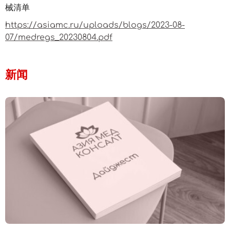
械清单
https://asiamc.ru/uploads/blogs/2023-08-
07/medregs_20230804.pdf
新闻