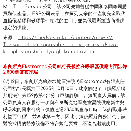
MedTechService公司，該公司先前曾從中國和泰國等國購
買類似產品。 FRP公司表示，在阿列克辛的生產將完全取代
血糖儀塑膠和矽膠零件領域的進口，並為俄羅斯製造商提供
穩定的供應。
來源：
https://medvestnik.ru/content/news/V-
Tulskoi-oblasti-zapustili-seriinoe-proizvodstvo-
komplektuushih-dlya-glukometrov.html
布良斯克Ekstramed公司執行長被控在呼吸器供應方面涉嫌
2,800萬盧布詐騙
8月12日，布良斯克蘇維埃地區法院將Ekstramed有限責任
公司執行長羈押至2025年10月10日，此案觸犯了《俄羅斯聯
邦刑法》第159條第4部分（巨額詐騙）。據調查人員稱，該
公司負責人在履行一項向布良斯克地區兒童醫院供應新生兒
呼吸機的國家合約（價值超過2830萬盧布）時，“為謀取非法
利益而行徑”，並牽涉第三方。因此，據俄羅斯內務部稱，該
醫院採購的醫療設備不符合規定要求，不適合繼續使用。