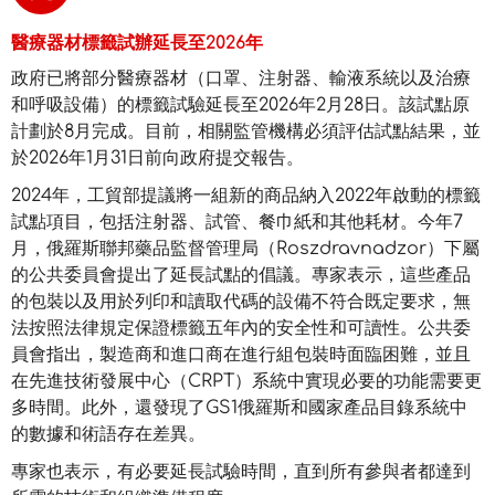
醫療器材標籤試辦延長至2026年
政府已將部分醫療器材（口罩、注射器、輸液系統以及治療
和呼吸設備）的標籤試驗延長至2026年2月28日。該試點原
計劃於8月完成。目前，相關監管機構必須評估試點結果，並
於2026年1月31日前向政府提交報告。
2024年，工貿部提議將一組新的商品納入2022年啟動的標籤
試點項目，包括注射器、試管、餐巾紙和其他耗材。今年7
月，俄羅斯聯邦藥品監督管理局（Roszdravnadzor）下屬
的公共委員會提出了延長試點的倡議。專家表示，這些產品
的包裝以及用於列印和讀取代碼的設備不符合既定要求，無
法按照法律規定保證標籤五年內的安全性和可讀性。公共委
員會指出，製造商和進口商在進行組包裝時面臨困難，並且
在先進技術發展中心（CRPT）系統中實現必要的功能需要更
多時間。此外，還發現了GS1俄羅斯和國家產品目錄系統中
的數據和術語存在差異。
專家也表示，有必要延長試驗時間，直到所有參與者都達到