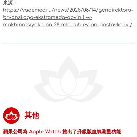
來源：
https://vademec.ru/news/2025/08/14/gendirektora-
bryanskogo-ekstrameda-obvinili-v-
makhinatsiyakh-na-28-mln-rubley-pri-postavke-ivl/
其他
蘋果公司為 Apple Watch 推出了升級版血氧測量功能