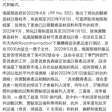
式和輪式。
俄羅斯政府於2022年4月（PP No. 552）推出了簡化的醫療
器材註冊程序，有效期至2023年9月1日，可選擇取得無限期
檔案，並簡化了更換已註冊醫療器材原料和零件的程序。
2022年9月，簡化註冊制度延長至2025年1月1日。除無菌醫
療器材外，低風險醫療器材可透過通知註冊－但須在五個工
作天內向Roszdravnadzor下屬機構提供產品進行測試，並
在150天內提交一攬子文件。 2022年5月底，俄羅斯聯邦藥品
監督管理局批准了第4282號命令，該命令規定了專門跨部門
委員會的工作，該委員會負責確定加速註冊產品清單。該清
單涵蓋了俄羅斯市場上存在短缺風險的商品，或與授權人員
申請以低於平均市場價格（基於2022年3月1日後簽訂的合約
價格）供應醫療產品相關的商品。 「其他醫療產品」僅在委
員會一致同意的情況下才會被列入清單。同年6月，37種用於
體外診斷的試劑和實驗室設備被列入清單。三週後，清單被
取消。н 擴充了超過 1500 個代碼。其中約一半的清單包括體
外診斷試劑、實驗室設備和專用耗材。此外，清單還包括牙
科設備（燈具、掃描器、X 光系統）和耗材、麻醉和復甦設