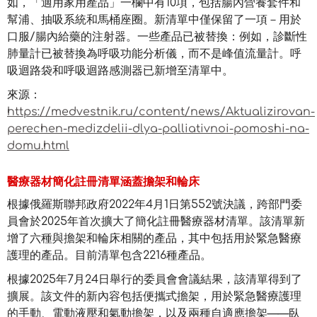
如，「適用家用產品」一欄中有10項，包括腸內營養套件和
幫浦、抽吸系統和馬桶座圈。新清單中僅保留了一項－用於
口服/腸內給藥的注射器。一些產品已被替換：例如，診斷性
肺量計已被替換為呼吸功能分析儀，而不是峰值流量計。呼
吸迴路袋和呼吸迴路感測器已新增至清單中。
來源：
https://medvestnik.ru/content/news/Aktualizirovan-
perechen-medizdelii-dlya-palliativnoi-pomoshi-na-
domu.html
醫療器材簡化註冊清單涵蓋擔架和輪床
根據俄羅斯聯邦政府2022年4月1日第552號決議，跨部門委
員會於2025年首次擴大了簡化註冊醫療器材清單。該清單新
增了六種與擔架和輪床相關的產品，其中包括用於緊急醫療
護理的產品。目前清單包含2216種產品。
根據2025年7月24日舉行的委員會會議結果，該清單得到了
擴展。該文件的新內容包括便攜式擔架，用於緊急醫療護理
的手動、電動液壓和氣動擔架，以及兩種自適應擔架——臥