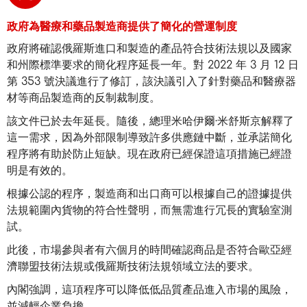
政府為醫療和藥品製造商提供了簡化的營運制度
政府將確認俄羅斯進口和製造的產品符合技術法規以及國家
和州際標準要求的簡化程序延長一年。對 2022 年 3 月 12 日
第 353 號決議進行了修訂，該決議引入了針對藥品和醫療器
材等商品製造商的反制裁制度。
該文件已於去年延長。隨後，總理米哈伊爾·米舒斯京解釋了
這一需求，因為外部限制導致許多供應鏈中斷，並承諾簡化
程序將有助於防止短缺。現在政府已經保證這項措施已經證
明是有效的。
根據公認的程序，製造商和出口商可以根據自己的證據提供
法規範圍內貨物的符合性聲明，而無需進行冗長的實驗室測
試。
此後，市場參與者有六個月的時間確認商品是否符合歐亞經
濟聯盟技術法規或俄羅斯技術法規領域立法的要求。
內閣強調，這項程序可以降低低品質產品進入市場的風險，
並減輕企業負擔。