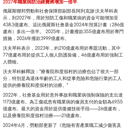
2027年職業病防治經費將增加一倍半
俄羅斯聯邦勞動和社會保障部副部長阿列克謝·沃夫琴科表
示，到2027年，用於預防工傷和職業病的資金可能增加至
438.3億盧布。這比俄羅斯社會基金2024年預算計畫（286億
盧布）多出一倍半。 2025年，計畫撥款355億盧布用於專門
措施，2026年撥款399.9億盧布。
沃夫琴科表示，2023年，約210億盧布用於專題活動，其中
77億盧布用於提供工人個人防護裝備，46億盧布用於強制工
人體檢。
沃夫琴科解釋說：“療養院和度假村的治療也佔了很大一部
分，特別是為退休年齡的工人和從事危險和危險行業的工人
提供的療養院和度假村的治療。”
2022年，社會基金用於意外事故和職業病強制保險的支出達
1173億盧布。為工傷或患有職業病的僱員支付的金額為69.55
億盧布。最大的資金用於提供復健技術手段——26億盧布，
以及療養院和度假村治療——21億盧布。
2024年6月，勞動部更新了《危險有害產業職工減少傷害及