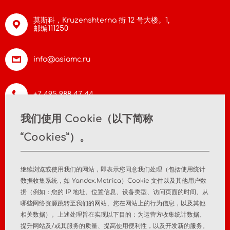
莫斯科，Kruzenshterna 街 12 号大楼。1,
邮编111250
info@asiamc.ru
+7 495 988 47 44
我们使用 Cookie（以下简称
“Cookies”）。
首页
关于公司
新闻
联系方式
继续浏览或使用我们的网站，即表示您同意我们处理（包括使用统计
数据收集系统，如 Yandex.Metrica）Cookie 文件以及其他用户数
据（例如：您的 IP 地址、位置信息、设备类型、访问页面的时间、从
医疗器械注册
注册后监测
哪些网络资源跳转至我们的网站、您在网站上的行为信息，以及其他
相关数据）。上述处理旨在实现以下目的：为运营方收集统计数据、
市场分析研究
顾问服务
提升网站及/或其服务的质量、提高使用便利性，以及开发新的服务。