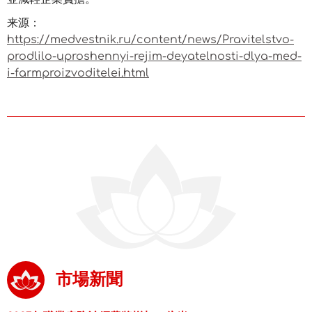
来源：
https://medvestnik.ru/content/news/Pravitelstvo-
prodlilo-uproshennyi-rejim-deyatelnosti-dlya-med-
i-farmproizvoditelei.html
市場新聞