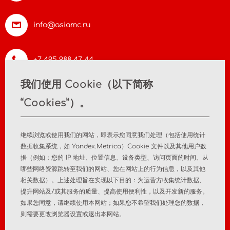
info@asiamc.ru
+7 495 988 47 44
我们使用 Cookie（以下简称
“Cookies”）。
首页
关于公司
新闻
联系方式
继续浏览或使用我们的网站，即表示您同意我们处理（包括使用统计
数据收集系统，如 Yandex.Metrica）Cookie 文件以及其他用户数
据（例如：您的 IP 地址、位置信息、设备类型、访问页面的时间、从
医疗器械注册
注册后监测
哪些网络资源跳转至我们的网站、您在网站上的行为信息，以及其他
相关数据）。上述处理旨在实现以下目的：为运营方收集统计数据、
市场分析研究
顾问服务
提升网站及/或其服务的质量、提高使用便利性，以及开发新的服务。
如果您同意，请继续使用本网站；如果您不希望我们处理您的数据，
隐私政策
个人数据政策
则需要更改浏览器设置或退出本网站。