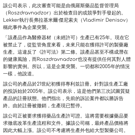
該公司表示，此次審查可能是由俄羅斯藥品監督管理局
（Roszdravnadzor）出於檢查目的或競爭對手發起的。
Lekker執行長弗拉基米爾·傑尼索夫（Vladimir Denisov）
稱此事件為企業突襲。
「該產品作為醫療器材（未經許可）生產已有25年。現在它
被禁止了，從監管角度來看，未來只能在獲得許可的製藥廠
生產。這違反了《許可法》第二條。該產品甚至不構成潛在
的健康風險，而Roszdravnadzor也沒有提供任何其對人體
影響的實例。所以，這是企業突襲。一切都和2005年的情況
一樣，他說道。
該公司的產品於21世紀初獲得專利並註冊。針對該生產工廠
的投訴始於2005年。該公司表示，這是他們第三次試圖質疑
產品的註冊狀態。他們指出，先前的訴訟案件都以勝訴告
終。由於註冊被撤銷，生產現已暫停。
該公司正被要求獲得藥品生產許可證。這將需要根據藥品要
求徹底改革生產流程和文件。據該公司稱，最終產品價格將
因此大幅上漲。該公司不考慮將生產外包給大型製藥公司。