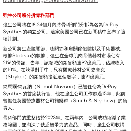
reanimacionnogo-oborudovaniya.html
強生公司將分拆骨科部門
強生公司將在18-24個月內將骨科部門分拆為名為DePuy
Synthes的獨立公司。這家美國公司已在新聞稿中宣布了這
項計劃。
新公司將生產髖關節、膝關節和肩關節假體以及手術器械。
根據Statista的數據，強生在全球肌肉骨骼器材市場佔有
21%的份額。去年，該領域的銷售額達92億美元，佔總收入
的10%。在競爭對手中，只有醫療器材公司史賽克
（Stryker）的銷售額接近這個數字，達91億美元。
納馬爾·納瓦納（Namal Navana）已被任命為DePuy
Synthes的首席執行官。他在強生公司工作超過15年，此前
曾擔任英國醫療器材公司施樂輝（Smith & Nephew）的負
責人。
骨科部門的重整始於2023年。在兩年內，公司成功縮減了業
務範圍，並淘汰了缺乏競爭力的產品。同時，強生公司收購