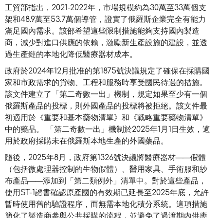
工貿部指出，2021-2022年，市場規模約為30萬至33萬個支
架和48.9萬至53.7萬個導管，證實了俄羅斯企業完全有能力
滿足國內需求。該部希望這些限制措施能夠支持國內製造
商，減少對進口供應的依賴，激勵新生產設施的建設，並透
過生產鏈的本地化降低醫療器材成本。
政府於2024年12月批准的第1875號決議規定了確保在採購國
家和市政需求的貨物、工程和服務時享受國民待遇的措施。
該文件建立了「第二奇數一出」機制，規定如果至少有一個
俄羅斯產品的投標，則外國產品的投標將被拒絕。該文件最
初適用於《重要和基本藥物清單》和《戰略重要藥物清單》
中的藥品。 「第二奇數一出」機制於2025年1月1日生效，適
用於政府採購未在俄羅斯本地生產的外國藥品。
隨後，2025年8月，政府第1326號決議將醫療器材——假體
（包括微處理器控制的生物假體）、醫用家具、手術服和紗
布產品——添加到「第二類例外」清單中。對於這些產品，
使用ST-1證書確認原產國的有效期已延長至2025年底，允許
暫時使用舊的驗證程序，而無需本地化積分系統。這項措施
簡化了製造商參與公共採購的流程，並避免了過渡期內供應