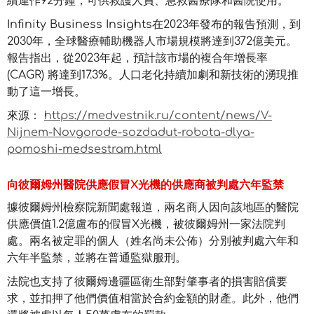
續運作92分鐘，可供救護人員、急救醫療隊和醫院使用。
Infinity Business Insights在2023年發布的報告預測，到
2030年，全球醫療輔助機器人市場規模將達到372億美元。
報告指出，從2023年起，預計該市場的複合年增長率
(CAGR) 將達到17.3%。人口老化持續加劇和新技術的湧現推
動了這一增長。
來源：
https://medvestnik.ru/content/news/V-
Nijnem-Novgorode-sozdadut-robota-dlya-
pomoshi-medsestram.html
向彼爾姆州醫院供應假冒X光機的供應商被判處六年監禁
據彼爾姆州檢察院新聞處報道，兩名商人因向該地區的醫院
供應價值1.2億盧布的假冒X光機，被彼爾姆州一家法院判
處。兩名被定罪的個人（姓名尚未公佈）分別被判處六年和
六年半監禁，並將在普通監獄服刑。
法院也支持了彼爾姆邊疆區衛生部對肇事者的損害賠償要
求，並扣押了他們價值相當於合約金額的財產。此外，他們