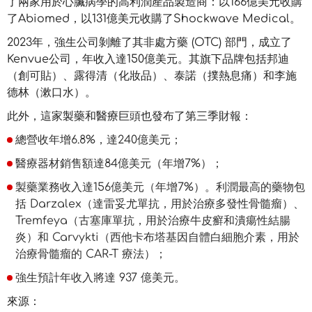
了兩家用於心臟病學的高利潤產品製造商：以166億美元收購
了Abiomed，以131億美元收購了Shockwave Medical。
2023年，強生公司剝離了其非處方藥 (OTC) 部門，成立了
Kenvue公司，年收入達150億美元。其旗下品牌包括邦迪
（創可貼）、露得清（化妝品）、泰諾（撲熱息痛）和李施
德林（漱口水）。
此外，這家製藥和醫療巨頭也發布了第三季財報：
總營收年增6.8%，達240億美元；
醫療器材銷售額達84億美元（年增7%）；
製藥業務收入達156億美元（年增7%）。利潤最高的藥物包
括 Darzalex（達雷妥尤單抗，用於治療多發性骨髓瘤）、
Tremfeya（古塞庫單抗，用於治療牛皮癬和潰瘍性結腸
炎）和 Carvykti（西他卡布塔基因自體白細胞介素，用於
治療骨髓瘤的 CAR-T 療法）；
強生預計年收入將達 937 億美元。
來源：