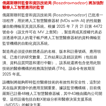
俄羅斯聯邦監督和資訊技術局 (Roszdravnadzor) 將加強對
醫療人工智慧應用的監管
俄羅斯聯邦監督和資訊技術局 (Roszdravnadzor) 已批准一
項程序，用於將人工智慧醫療器材 (MDs with AI) 的性能數
據自動傳輸至其資訊系統。根據 2025 年 7 月 21 日第 4472
號命令（該文件可在 MV 上查閱），製造商或其授權代表必
須透過申請人的電子帳戶將人工智慧醫療器材的資料傳輸至
監管機構的自動化資訊系統。
製造商必須提供軟體產品的名稱、版本和註冊號碼、應用領
域、已進行的研究數量、工作結果以及錯誤資料（包括崩
潰、資料品質問題和運行中斷）。該系統還將包含使用此類
技術的醫療機構的稅務識別號碼 (TIN)。該命令有效期至
2025 年底。
該機制將能夠即時監控醫療技術的有效性和安全性，這對於
其在臨床實踐中的應用至關重要。據該監管機構稱，目前俄
羅斯已註冊48種人工智慧醫療器械，其中43種由國內公司開
發。這些設備包括自動X射線分析和醫療決策支援系統
（MDSS）的解決方案。