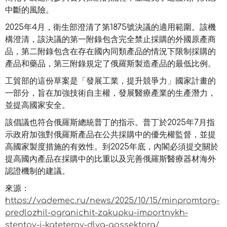
中斷的風險。
2025年4月，衛生部澄清了第1875號決議的適用範圍。該機
構澄清，該決議的第一附錄包含完全禁止採購的外國原產商
品，第二附錄包含在存在國內同類產品的情況下限制採購的
產品和藥品，第三附錄規定了俄羅斯製造產品的最低比例。
工貿部的這份草案是「發展工業，提升競爭力」國家計畫的
一部分，旨在加強技術自主權，發展醫療產業的生產潛力，
並提高國家安全。
該倡議也符合俄羅斯總統普丁的指示。普丁於2025年7月指
示政府加強對俄羅斯產品在公共採購中的優先權監督，並提
高國家製度措施的有效性。到2025年底，內閣必須提交關於
提高國內產品在採購中的比重以及完善俄羅斯醫療器材海外
認證機制的建議。
來源：
https://vademec.ru/news/2025/10/15/minpromtorg-
predlozhil-ogranichit-zakupku-importnykh-
stentov-i-kateterov-dlya-gossektora/