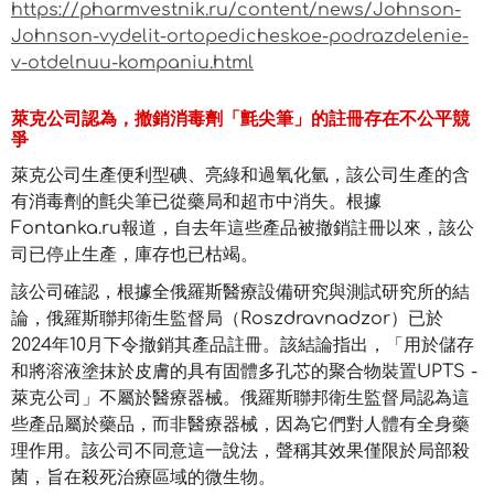
https://pharmvestnik.ru/content/news/Johnson-
Johnson-vydelit-ortopedicheskoe-podrazdelenie-
v-otdelnuu-kompaniu.html
萊克公司認為，撤銷消毒劑「氈尖筆」的註冊存在不公平競
爭
萊克公司生產便利型碘、亮綠和過氧化氫，該公司生產的含
有消毒劑的氈尖筆已從藥局和超市中消失。根據
Fontanka.ru報道，自去年這些產品被撤銷註冊以來，該公
司已停止生產，庫存也已枯竭。
該公司確認，根據全俄羅斯醫療設備研究與測試研究所的結
論，俄羅斯聯邦衛生監督局（Roszdravnadzor）已於
2024年10月下令撤銷其產品註冊。該結論指出，「用於儲存
和將溶液塗抹於皮膚的具有固體多孔芯的聚合物裝置UPTS -
萊克公司」不屬於醫療器械。俄羅斯聯邦衛生監督局認為這
些產品屬於藥品，而非醫療器械，因為它們對人體有全身藥
理作用。該公司不同意這一說法，聲稱其效果僅限於局部殺
菌，旨在殺死治療區域的微生物。