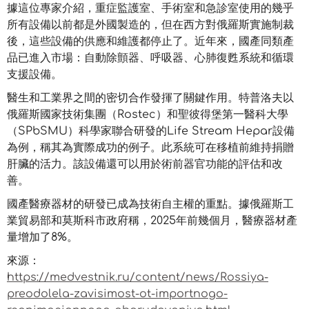
據這位專家介紹，重症監護室、手術室和急診室使用的幾乎
所有設備以前都是外國製造的，但在西方對俄羅斯實施制裁
後，這些設備的供應和維護都停止了。近年來，國產同類產
品已進入市場：自動除顫器、呼吸器、心肺復甦系統和循環
支援設備。
醫生和工業界之間的密切合作發揮了關鍵作用。特普洛夫以
俄羅斯國家技術集團（Rostec）和聖彼得堡第一醫科大學
（SPbSMU）科學家聯合研發的Life Stream Hepar設備
為例，稱其為實際成功的例子。此系統可在移植前維持捐贈
肝臟的活力。該設備還可以用於術前器官功能的評估和改
善。
國產醫療器材的研發已成為技術自主權的重點。據俄羅斯工
業貿易部和莫斯科市政府稱，2025年前幾個月，醫療器材產
量增加了8%。
來源：
https://medvestnik.ru/content/news/Rossiya-
preodolela-zavisimost-ot-importnogo-