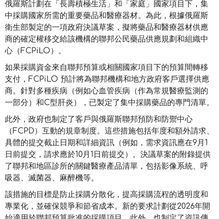
俄羅斯計劃在「長壽積極生活」和「家庭」國家項目下，集
中採購國家所需的重要藥品和醫療器材。為此，根據俄羅斯
衛生部製定的一項政府決議草案，擬將藥品和醫療器材供應
商的確定權移交給該機構的聯邦公民藥品供應規劃和組織中
心（FCPiLO）。
如果採購資金來自聯邦預算或相關國家項目下的預算間轉移
支付，FCPiLO 預計將為聯邦機構和地方政府客戶選擇供應
商。針對多種疾病（例如心血管疾病（作為常規醫療監測的
一部分）和C型肝炎），已製定了集中採購藥品的專門清單。
此外，政府也制定了客戶與俄羅斯聯邦預防和防禦中心
（FCPD）互動的規章制度。這些措施包括年度和額外請求、
具體的提交截止日期和詳細資訊（例如，需求資訊應在9月1
日前提交，請求應於10月1日前提交）。決議草案的附錄提供
了聯邦和地區診所的關鍵醫療產品清單，包括影像系統、呼
吸器、滅菌器、麻醉機等。
該措施的目標是防止採購分散化，提高採購流程的透明度和
專業化，並確保競爭和節省成本。新的要求計劃從2026年開
始適用於聯邦預算批准的採購項目。此外，也制定了資訊傳