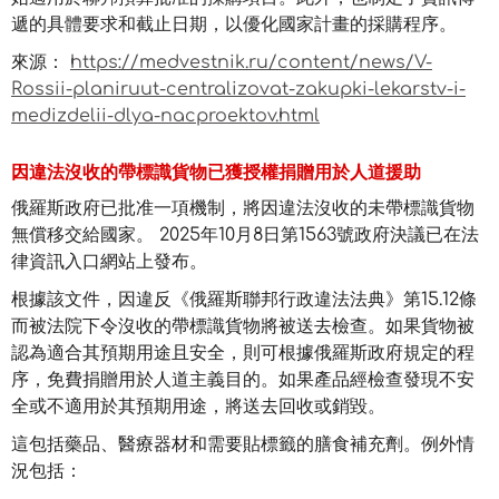
遞的具體要求和截止日期，以優化國家計畫的採購程序。
來源：
https://medvestnik.ru/content/news/V-
Rossii-planiruut-centralizovat-zakupki-lekarstv-i-
medizdelii-dlya-nacproektov.html
因違法沒收的帶標識貨物已獲授權捐贈用於人道援助
俄羅斯政府已批准一項機制，將因違法沒收的未帶標識貨物
無償移交給國家。 2025年10月8日第1563號政府決議已在法
律資訊入口網站上發布。
根據該文件，因違反《俄羅斯聯邦行政違法法典》第15.12條
而被法院下令沒收的帶標識貨物將被送去檢查。如果貨物被
認為適合其預期用途且安全，則可根據俄羅斯政府規定的程
序，免費捐贈用於人道主義目的。如果產品經檢查發現不安
全或不適用於其預期用途，將送去回收或銷毀。
這包括藥品、醫療器材和需要貼標籤的膳食補充劑。例外情
況包括：