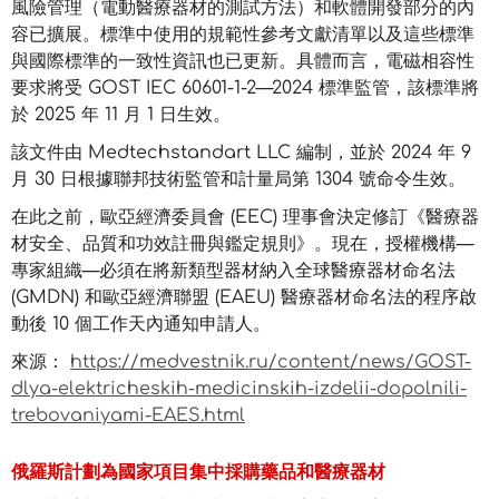
風險管理（電動醫療器材的測試方法）和軟體開發部分的內
容已擴展。標準中使用的規範性參考文獻清單以及這些標準
與國際標準的一致性資訊也已更新。具體而言，電磁相容性
要求將受 GOST IEC 60601-1-2—2024 標準監管，該標準將
於 2025 年 11 月 1 日生效。
該文件由 Medtechstandart LLC 編制，並於 2024 年 9
月 30 日根據聯邦技術監管和計量局第 1304 號命令生效。
在此之前，歐亞經濟委員會 (EEC) 理事會決定修訂《醫療器
材安全、品質和功效註冊與鑑定規則》。現在，授權機構—
專家組織—必須在將新類型器材納入全球醫療器材命名法
(GMDN) 和歐亞經濟聯盟 (EAEU) 醫療器材命名法的程序啟
動後 10 個工作天內通知申請人。
來源：
https://medvestnik.ru/content/news/GOST-
dlya-elektricheskih-medicinskih-izdelii-dopolnili-
trebovaniyami-EAES.html
俄羅斯計劃為國家項目集中採購藥品和醫療器材