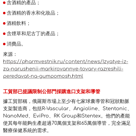
含酒精的產品；
含酒精的香水和化妝品；
酒精飲料；
含煙草和尼古丁的產品；
消費品。
來源：
https://pharmvestnik.ru/content/news/Izyatye-iz-
za-narushenii-markirovannye-tovary-razreshili-
peredavat-na-gumpomosh.html
工貿部已提議限制公部門採購進口支架和導管
據工貿部稱，俄羅斯市場上至少有七家球囊導管和冠狀動脈
支架製造商，包括R-Vascular、Angioline、Stentonic、
NanoMed、EviPro、RK Group和Stentex。他們的產能
使其每年能夠生產超過70萬個支架和65萬個導管，完全滿足
醫療保健系統的需求。