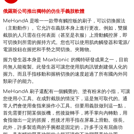
俄羅斯公司推出獨特的仿生手義肢軟體
MeHandA 是唯一一款帶有觸控板的刷子，可以切換握法
（主動動作）。它允許在義肢本身上進行更改。例如，雙腿
截肢的人只需在任何表面（甚至是衣服）上滑動觸控屏，即
可切換到所需的握持方式。您也可以使用肌肉觸發器和電源/
電源按鈕在握把和手勢之間切換。夾雜物。
握力發生器本身是 Maxbionic 的獨特研發成果之一，目前
尚無人能複製。此發生器可讓您使用肌肉訊號創建個人化的
握力。而且手指移動和握柄切換的速度超過了所有國內外同
類刷子的能力。
MeHandA 刷子還配有一個觸覺的、塗有粉末的小指，可讓
您使用小工具。在成對截肢的情況下，這是無可取代的。通
常人們會使用食指來操作小工具。但要用義肢做到這一點，
首先需要打開某個扳機，然後旋轉手，將手掌向內轉動，用
食指做出一定的抓握，然後才用手指在屏幕上滑動。很長。
此外，許多製造商的手腕都是固定的，許多手沒有屈曲功