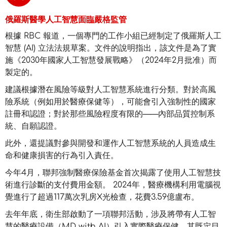
俄羅斯醫學人工智慧面臨嚴格監管
根據 RBC 報道，一個專門的工作小組已經制定了俄羅斯人工
智慧 (AI) 立法法規草案。文件的說明指出，該文件是為了實
施《2030年國家人工智慧發展戰略》（2024年2月批准）而
製定的。
建議根據潛在風險等級對人工智慧系統進行分類。對於高風
險系統（例如用於醫療保健等），可能會引入強制性的國家
註冊和認證；對於那些風險程度有限的——內部品質控制系
統、自願認證。
此外，還提議對參與開發和運作人工智慧系統的人員造成生
命和健康損害的行為引入責任。
今年4月，聯邦強制醫療保險基金首次揭露了使用人工智慧技
術進行診斷的支付費用金額。 2024年，醫療機構利用電腦視
覺進行了超過117萬次乳房X光檢查，花費3.59億盧布。
去年年底，衛生部啟動了一項聯邦活動，涉及將帶有人工智
慧的醫療設備（MD with AI）引入實際醫療保健。其既定目