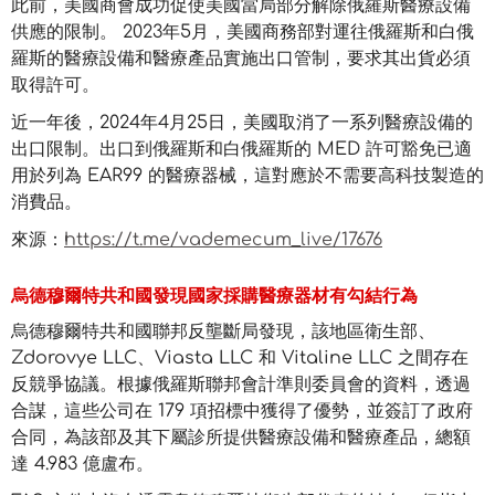
此前，美國商會成功促使美國當局部分解除俄羅斯醫療設備
供應的限制。 2023年5月，美國商務部對運往俄羅斯和白俄
羅斯的醫療設備和醫療產品實施出口管制，要求其出貨必須
取得許可。
近一年後，2024年4月25日，美國取消了一系列醫療設備的
出口限制。出口到俄羅斯和白俄羅斯的 MED 許可豁免已適
用於列為 EAR99 的醫療器械，這對應於不需要高科技製造的
消費品。
來源：
https://t.me/vademecum_live/17676
烏德穆爾特共和國發現國家採購醫療器材有勾結行為
烏德穆爾特共和國聯邦反壟斷局發現，該地區衛生部、
Zdorovye LLC、Viasta LLC 和 Vitaline LLC 之間存在
反競爭協議。根據俄羅斯聯邦會計準則委員會的資料，透過
合謀，這些公司在 179 項招標中獲得了優勢，並簽訂了政府
合同，為該部及其下屬診所提供醫療設備和醫療產品，總額
達 4.983 億盧布。