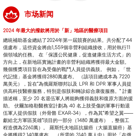
市场新闻
2024 年最大的撥款將用於「新」地區的醫療項目
總統補助基金總結了2024年第一屆競賽的結果。共分配了44
億盧布，這些資金將由1,559個非營利組織接收，用於執行11
個領域的任務。 在「保護公民健康，促進健康生活方式」的
方向上，在新地區實施計畫的非營利組織將獲得最大金額。
幾個獲獎項目旨在為受傷的戰鬥人員提供義肢。 例如，「世
代記憶」基金將獲得2880萬盧布。 （該項目總成本為 7220
萬美元），旨在“為俄羅斯聯邦以及 LPR 和 DPR 軍事人員提
供高科技醫療服務，特別是假肢和轉診綜合康復服務。” 計畫
描述稱，至少 20 名退伍軍人將能夠獲得義肢和復原方面的援
助。 伏爾加格勒醫務室計劃為 40 名上肢受傷的軍事行動退
伍軍人提供假肢（外骨骼 EXAR-34），作為其“希望之翼——
獻給北方軍區英雄”項目的一部分（1480 萬盧布） ，整個工
程造價為2260萬）。 羅斯托夫地區抗腸癌（大腸直腸癌）基
金將獲得2,140萬盧布。 （所需的 3140 萬人中）用於「在俄