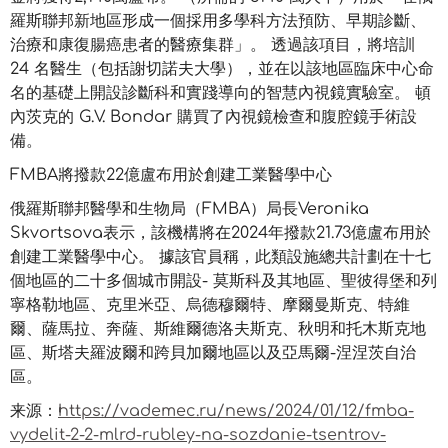
羅斯聯邦新地區形成一個採用多學科方法預防、早期診斷、
治療和康復腸癌患者的醫療集群」。 透過該項目，將培訓
24 名醫生（包括謝切諾夫大學），並在以該地區臨床中心命
名的基礎上開設診斷科和實踐導向的智慧內視鏡實驗室。 頓
內茨克的 G.V. Bondar 購買了內視鏡檢查和腹腔鏡手術設
備。
FMBA將撥款22億盧布用於創建工業醫學中心
俄羅斯聯邦醫學和生物局（FMBA）局長Veronika
Skvortsova表示，該機構將在2024年撥款21.73億盧布用於
創建工業醫學中心。 據該官員稱，此類設施總共計劃在十七
個地區的二十多個城市開設- 莫斯科及其地區、聖彼得堡和列
寧格勒地區、克里米亞、烏德穆爾特、摩爾曼斯克、特維
爾、薩馬拉、奔薩、斯維爾德洛夫斯克、秋明和托木斯克地
區、斯塔夫羅波爾和跨貝加爾地區以及亞馬爾-涅涅茨自治
區。
来源：
https://vademec.ru/news/2024/01/12/fmba-
vydelit-2-2-mlrd-rubley-na-sozdanie-tsentrov-