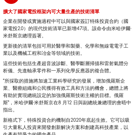
擴大了國家電投框架內可大量生產的技術清單
企業在開發或實施過程中可以與國家簽訂特殊投資合約（國
家電投2.0）的現代技術清單已新增47項。該命令由米哈伊爾·
米舒斯京總理簽署。
更新後的清單包括可用於醫學和製藥、化學和無線電電子工
業以及機械工程和冶金等領域的技術。
這些技術包括生產超音波診斷、醫學斷層掃描和雷射氣體分
析儀、先進軸承零件和一系列化學反應器的複合體。
“所採取的措施將加速工業科學研究的發展，增加俄羅斯企
業、醫療組織和公民獲得有效工具和方法的機會，總體上將
有助於實現總統設定的加強俄羅斯技術主權的目標。俄羅
斯”，米哈伊爾·米舒斯京在8 月12 日與副總統兼總理的會晤中
指出。
新格式下，特殊投資合約機制自2020年底起生效。它可以吸
引大量私人投資來開發創新解決方案和創建高科技產業，以
生產有競爭力的國內產品。