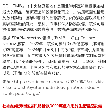
GC「CMB」（中央醫療基地）是西北聯邦區和整個俄羅斯
最大的藥品、醫療產品和設備經銷商之一。供應範圍包括用
於放射診斷、麻醉和復甦的醫療設備、內視鏡設備以及用於
實驗室診斷的耗材、敷料、衣服和個人防護設備。該公司還
提供氣動框架結構和醫療家具、醫療設備的維護和服務。
根據 SPARK-Interfax 報導，TsMB LLC 由 Eduard
Ivanov 擁有。 2023年，該公司獲利35.79億盧布，淨利達
7,020萬盧布。 2024年1月至8月中旬政府訂單市場供應量達
14.97億盧布。近年來最大的客戶是阿爾漢格爾斯克腫瘤臨床
藥局。除了分銷服務外，TsMB 還擁有 I-Clinic 網絡，該網
絡在聖彼得堡、卡累利阿共和國和加里寧格勒地區提供 IVF
以及 CT 和 MRI 診斷等醫療服務。
来源：
https://vademec.ru/news/2024/08/16/blizkiy-
k-tsmb-distribyutor-medizdeliy-priobrel-sklad-v-
sankt-peterburge/
杜布納經濟特區居民將撥款3000萬盧布用於生產醫療設備