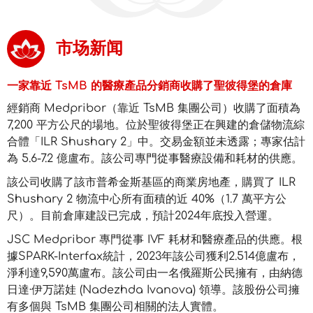
市场新闻
一家靠近 TsMB 的醫療產品分銷商收購了聖彼得堡的倉庫
經銷商 Medpribor（靠近 TsMB 集團公司）收購了面積為
7,200 平方公尺的場地。位於聖彼得堡正在興建的倉儲物流綜
合體「ILR Shushary 2」中。交易金額並未透露；專家估計
為 5.6-7.2 億盧布。該公司專門從事醫療設備和耗材的供應。
該公司收購了該市普希金斯基區的商業房地產，購買了 ILR
Shushary 2 物流中心所有面積的近 40%（1.7 萬平方公
尺）。目前倉庫建設已完成，預計2024年底投入營運。
JSC Medpribor 專門從事 IVF 耗材和醫療產品的供應。根
據SPARK-Interfax統計，2023年該公司獲利2.514億盧布，
淨利達9,590萬盧布。該公司由一名俄羅斯公民擁有，由納德
日達·伊万諾娃 (Nadezhda Ivanova) 領導。該股份公司擁
有多個與 TsMB 集團公司相關的法人實體。