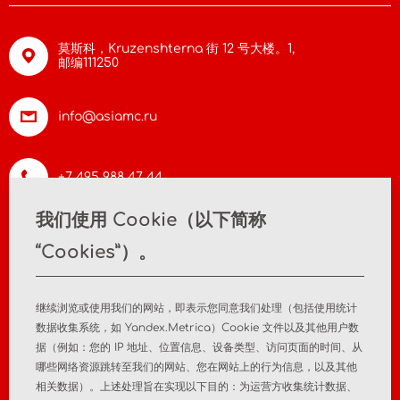
莫斯科，Kruzenshterna 街 12 号大楼。1,
邮编111250
info@asiamc.ru
+7 495 988 47 44
我们使用 Cookie（以下简称
“Cookies”）。
首页
关于公司
新闻
联系方式
继续浏览或使用我们的网站，即表示您同意我们处理（包括使用统计
数据收集系统，如 Yandex.Metrica）Cookie 文件以及其他用户数
据（例如：您的 IP 地址、位置信息、设备类型、访问页面的时间、从
医疗器械注册
注册后监测
哪些网络资源跳转至我们的网站、您在网站上的行为信息，以及其他
相关数据）。上述处理旨在实现以下目的：为运营方收集统计数据、
市场分析研究
顾问服务