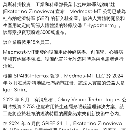
莫斯科州投資、工業和科學部長葉卡捷琳娜·季諾維耶娃
(Ekaterina Zinovieva) 宣布，Medmost-MT 公司已成為
杜布納經濟特區 (SEZ) 的新入駐企業。該法人實體將開發和
生產用於定向調節人體體溫的醫療設備「Hypotherm」。
該專案投資額將達3000萬盧布。
該企業將僱用15名員工。
Medmost-MT開發的設備用於神經病學、創傷學、心臟病
學和其他醫學領域。設備配置並允許您同時為兩名患者進行
治療。
根據 SPARK-Interfax 報導，Medmos-MT LLC 於 2024
年 5 月在莫斯科地區杜布納市註冊。該法人實體的受益人是
Igor Sirin。
2023 年 8 月，有消息稱，Okay Vision Technologies 公
司將投資 2.753 億盧布用於生產隱形眼鏡護理解決方案。該
工廠將位於杜布納經濟特區的羅蒙諾索夫創新技術中心內。
在 2024 年 6 月的 SPIEF-24 上，Ekaterina Zinovieva