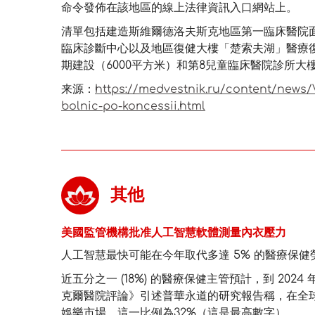
命令發佈在該地區的線上法律資訊入口網站上。
清單包括建造斯維爾德洛夫斯克地區第一臨床醫院面
臨床診斷中心以及地區復健大樓「楚索夫湖」醫療復健
期建設（6000平方米）和第8兒童臨床醫院診所大
来源：
https://medvestnik.ru/content/news/V
bolnic-po-koncessii.html
其他
美國監管機構批准人工智慧軟體測量內衣壓力
人工智慧最快可能在今年取代多達 5% 的醫療保健
近五分之一 (18%) 的醫療保健主管預計，到 2024 
克爾醫院評論》引述普華永道的研究報告稱，在全球
娛樂市場，這一比例為32%（這是最高數字）。