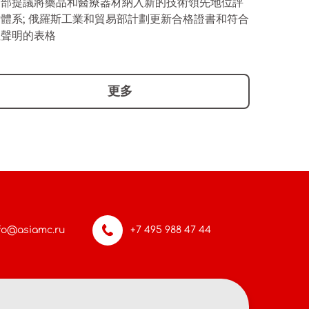
易部提議將藥品和醫療器材納入新的技術領先地位評
估體系; 俄羅斯工業和貿易部計劃更新合格證書和符合
性聲明的表格
更多
fo@asiamc.ru
+7 495 988 47 44