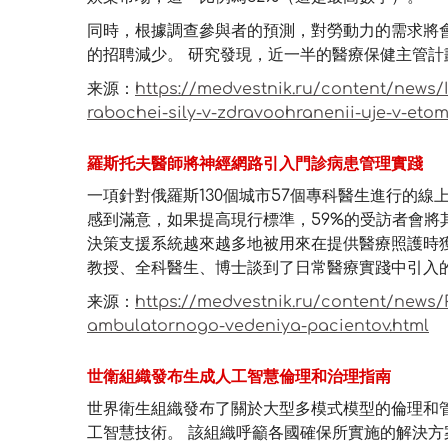
同時，根據調查參與者的預測，對勞動力的需求將
的招聘減少。 研究發現，近一半的醫療保健主管計劃在
来源：
https://medvestnik.ru/content/news/I
rabochei-sily-v-zdravoohranenii-uje-v-eto
羅斯托夫醫師將神經網路引入門診病患管理實踐
一項針對俄羅斯130個城市57個專科醫生進行的
感到滿意，如果提高現行標準，59%的受訪者會將
決策支援系統越來越多地被用來在提供醫療照護時
教授、全科醫生、博士談到了日常醫療實踐中引入的
来源：
https://medvestnik.ru/content/news/R
ambulatornogo-vedeniya-pacientov.html
世衛組織發布生成人工智慧倫理和治理指南
世界衛生組織發布了關於大型多模式模型的倫理和
工智慧技術。 該組織呼籲各國確保所實施的解決