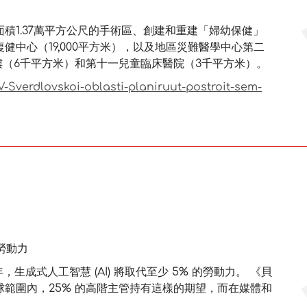
積1.37萬平方公尺的手術區、創建和重建「婦幼保健」
中心（19,000平方米），以及地區災難醫學中心第二
樓（6千平方米）和第十一兒童臨床醫院（3千平方米）。
-Sverdlovskoi-oblasti-planiruut-postroit-sem-
勞動力
年，生成式人工智慧 (AI) 將取代至少 5% 的勞動力。 《貝
範圍內，25% 的高階主管持有這樣的期望，而在媒體和