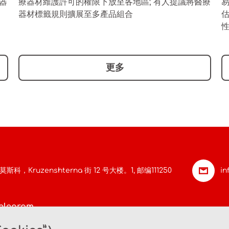
器
療器材維護許可的權限下放至各地區; 有人提議將醫療
器材標籤規則擴展至多產品組合
更多
莫斯科，Kruzenshterna 街 12 号大楼。1,
邮编111250
in
elegram