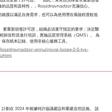
都設法更新了許可證。 「因此，未依照法律要求重新頒發
質和及時性，」Roszdravnadzor充滿信心。
的維護以滿足自身需求，也可以為使用潛在風險程度較低
。 要重新頒發許可證，組織必須遵守指定的要求：決定醫
程師並對其進行培訓，實施品質管理系統（QMS）。 為
：保存紙本記錄、使用非核心服務工具。
Roszdravnadzor-annuliroval-bolee-2-5-tys-
a.html
劃在 2024 年根據特許協議建設和重建這些設施。 該