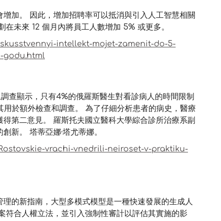
會增加。 因此，增加招聘率可以抵消與引入人工智慧相關
未來 12 個月內將員工人數增加 5% 或更多。
skusstvennyi-intellekt-mojet-zamenit-do-5-
m-godu.html
線上調查顯示，只有4%的俄羅斯醫生對看診病人的時間限制
其用於額外檢查和調查。 為了仔細分析患者的病史，醫療
獲得第二意見。 羅斯托夫國立醫科大學綜合診所治療系副
創新。 塔蒂亞娜·塔尤蒂娜。
ostovskie-vrachi-vnedrili-neiroset-v-praktiku-
管理的新指南，大型多模式模型是一種快速發展的生成人
方案符合人權立法，並引入強制性審計以評估其實施的影