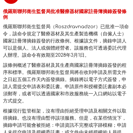
俄羅斯聯邦衛生監督局批准醫療器材國家註冊簿摘錄簽發條
例
俄羅斯聯邦衛生監督局（Roszdravnadzor）已批准一項命
令，該命令規定了醫療器材及其生產製造機構（自僱人士）
國家註冊簿摘錄簽發的行政條例。根據該文件，摘錄申請人
可以是個人、法人或個體經營者。該服務也可透過委託代理
人辦理。該命令有效期至2028年3月1日。
該條例概述了醫療器材及其生產商國家註冊簿摘錄簽發的程
序和標準。俄羅斯聯邦衛生監督局將在收到申請及所需文件
之日起五個工作天內簽發摘錄。摘錄將以電子方式簽發，申
請人需提交申請表和委託書。申請原件和授權委託書副本必
須郵寄，或者可以透過國家和市政服務統一入口網站以電子
方式提交。
根據現行監管框架，沒有理由拒絕受理申請及相關文件以取
得摘錄。也沒有理由暫停該項服務。但是，在某些情況下，
摘錄申請可能會被拒絕：申請資訊不完整或字跡模糊；申請
人未提交申請及授權委託書；或文件由未經授權的人員提