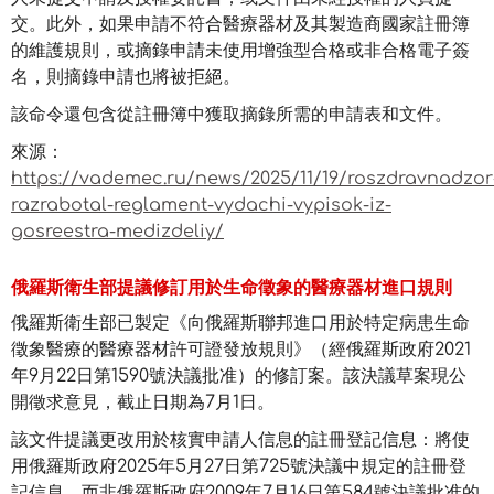
交。此外，如果申請不符合醫療器材及其製造商國家註冊簿
的維護規則，或摘錄申請未使用增強型合格或非合格電子簽
名，則摘錄申請也將被拒絕。
該命令還包含從註冊簿中獲取摘錄所需的申請表和文件。
來源：
https://vademec.ru/news/2025/11/19/roszdravnadzor
razrabotal-reglament-vydachi-vypisok-iz-
gosreestra-medizdeliy/
俄羅斯衛生部提議修訂用於生命徵象的醫療器材進口規則
俄羅斯衛生部已製定《向俄羅斯聯邦進口用於特定病患生命
徵象醫療的醫療器材許可證發放規則》（經俄羅斯政府2021
年9月22日第1590號決議批准）的修訂案。該決議草案現公
開徵求意見，截止日期為7月1日。
該文件提議更改用於核實申請人信息的註冊登記信息：將使
用俄羅斯政府2025年5月27日第725號決議中規定的註冊登
記信息，而非俄羅斯政府2009年7月16日第584號決議批准的