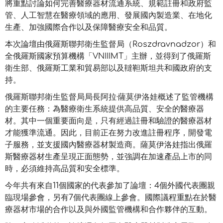
將重點討論如何完善醫療器材流通系統、規範註冊和政府監
管、人工智慧在醫療領域的應用、發展國內製造業、在地化
生產、加強國際合作以及保障醫療安全和品質。
本次論壇由俄羅斯聯邦衛生監督局（Roszdravnadzor）和
全俄羅斯國家預算機構「VNIIIMT」主辦，並得到了俄羅斯
衛生部、俄羅斯工業和貿易部以及韃靼斯坦共和國政府的支
持。
俄羅斯聯邦衛生監督局局長阿拉·薩莫伊洛娃概述了監管機構
的主要任務：為醫療衛生系統提供高品質、安全的醫療器
材。其中一個重要面向是，只有經過註冊和驗證的醫療器材
才能獲準流通。因此，目前正在努力改進註冊程序，開發電
子服務，並支援國內醫療器材製造商。薩莫伊洛娃指出俄羅
斯醫療器材生產呈現正面態勢，並強調在加速產品上市的同
時，必須維持高品質和安全標準。
今年共有來自11個國家的代表參加了論壇：4個外國代表團親
臨現場參會，另有7個代表團線上參會。國際議程重點在於醫
療器材市場的合作以及與外國監管機構和合作夥伴的互動。