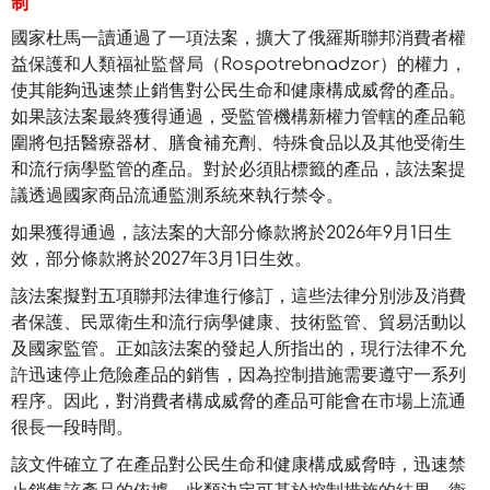
制
國家杜馬一讀通過了一項法案，擴大了俄羅斯聯邦消費者權
益保護和人類福祉監督局（Rospotrebnadzor）的權力，
使其能夠迅速禁止銷售對公民生命和健康構成威脅的產品。
如果該法案最終獲得通過，受監管機構新權力管轄的產品範
圍將包括醫療器材、膳食補充劑、特殊食品以及其他受衛生
和流行病學監管的產品。對於必須貼標籤的產品，該法案提
議透過國家商品流通監測系統來執行禁令。
如果獲得通過，該法案的大部分條款將於2026年9月1日生
效，部分條款將於2027年3月1日生效。
該法案擬對五項聯邦法律進行修訂，這些法律分別涉及消費
者保護、民眾衛生和流行病學健康、技術監管、貿易活動以
及國家監管。正如該法案的發起人所指出的，現行法律不允
許迅速停止危險產品的銷售，因為控制措施需要遵守一系列
程序。因此，對消費者構成威脅的產品可能會在市場上流通
很長一段時間。
該文件確立了在產品對公民生命和健康構成威脅時，迅速禁