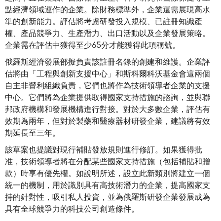
點經濟領域運作的企業。除財務標準外，企業還需展現高水
準的創新能力。評估將考慮研發投入規模、已註冊知識產
權、產品競爭力、生產潛力、出口活動以及企業發展策略。
企業需在評估中獲得至少65分才能獲得此項稱號。
俄羅斯經濟發展部擬負責該註冊名錄的創建和維護。企業評
估將由「工程與創新支援中心」和斯科爾科沃基金會這兩個
自主非營利組織負責，它們也將作為技術領導者企業的支援
中心。它們將為企業提供取得國家支持措施的諮詢，並與聯
邦政府機構和發展機構進行對接。對於大多數企業，評估有
效期為兩年，但對於製藥和醫療器材研發企業，建議將有效
期延長至三年。
該草案也提議對現行補貼發放規則進行修訂。如果獲得批
准，技術領導者將在分配某些國家支持措施（包括補貼和贈
款）時享有優先權。如說明所述，設立此新類別將建立一個
統一的機制，用於識別具有高技術潛力的企業，提高國家支
持的針對性，吸引私人投資，並為俄羅斯研發企業發展成為
具有全球競爭力的科技公司創造條件。