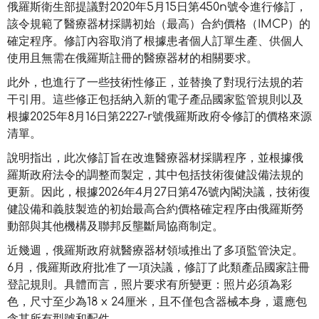
俄羅斯衛生部提議對2020年5月15日第450n號令進行修訂，
該令規範了醫療器材採購初始（最高）合約價格（IMCP）的
確定程序。修訂內容取消了根據患者個人訂單生產、供個人
使用且無需在俄羅斯註冊的醫療器材的相關要求。
此外，也進行了一些技術性修正，並替換了對現行法規的若
干引用。這些修正包括納入新的電子產品國家監管規則以及
根據2025年8月16日第2227-r號俄羅斯政府令修訂的價格來源
清單。
說明指出，此次修訂旨在改進醫療器材採購程序，並根據俄
羅斯政府法令的調整而製定，其中包括技術復健設備法規的
更新。因此，根據2026年4月27日第476號內閣決議，技術復
健設備和義肢製造的初始最高合約價格確定程序由俄羅斯勞
動部與其他機構及聯邦反壟斷局協商制定。
近幾週，俄羅斯政府就醫療器材領域推出了多項監管決定。
6月，俄羅斯政府批准了一項決議，修訂了此類產品國家註冊
登記規則。具體而言，照片要求有所變更：照片必須為彩
色，尺寸至少為18 x 24厘米，且不僅包含器械本身，還應包