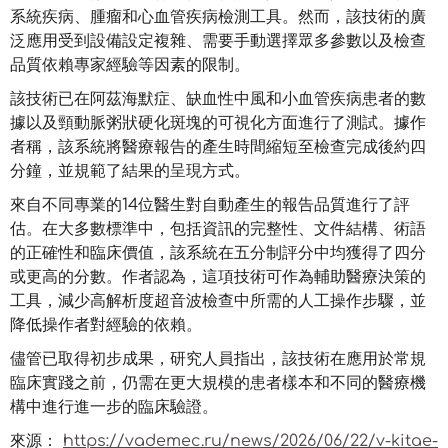
系統疾病、腫瘤和心血管疾病檢測工具。然而，該技術的廣
泛應用受到設備設定複雜、需要手動選擇眾多參數以及檢查
品質依賴專家經驗等因素的限制。
該技術已在阿茲海默症、缺血性中風和小血管疾病患者的數
據以及頸動脈粥狀硬化斑塊的可視化方面進行了測試。據作
者稱，該系統將醫療報告的產生時間縮短至檢查完成後約四
分鐘，並規範了結果的呈現方式。
來自不同專業的14位醫生對自動產生的報告品質進行了評
估。在大多數標準中，包括資訊的完整性、文件結構、術語
的正確性和臨床價值，該系統在五分制評分中均獲得了四分
或更高的分數。作者認為，這項技術可作為輔助醫療決策的
工具，減少高解析度超音波檢查中所需的人工操作步驟，並
降低操作者對經驗的依賴。
儘管已取得初步成果，研究人員指出，該技術在應用於常規
臨床實踐之前，仍需在更大規模的患者樣本和不同的醫療機
構中進行進一步的臨床驗證。
來源：
https://vademec.ru/news/2026/06/22/v-kitae-