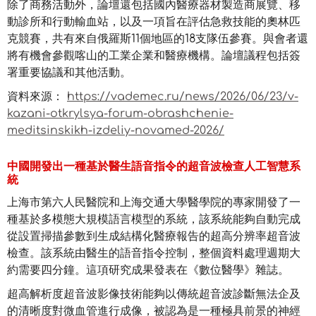
除了商務活動外，論壇還包括國內醫療器材製造商展覽、移
動診所和行動輸血站，以及一項旨在評估急救技能的奧林匹
克競賽，共有來自俄羅斯11個地區的18支隊伍參賽。與會者還
將有機會參觀喀山的工業企業和醫療機構。論壇議程包括簽
署重要協議和其他活動。
資料來源：
https://vademec.ru/news/2026/06/23/v-
kazani-otkrylsya-forum-obrashchenie-
meditsinskikh-izdeliy-novamed-2026/
中國開發出一種基於醫生語音指令的超音波檢查人工智慧系
統
上海市第六人民醫院和上海交通大學醫學院的專家開發了一
種基於多模態大規模語言模型的系統，該系統能夠自動完成
從設置掃描參數到生成結構化醫療報告的超高分辨率超音波
檢查。該系統由醫生的語音指令控制，整個資料處理週期大
約需要四分鐘。這項研究成果發表在《數位醫學》雜誌。
超高解析度超音波影像技術能夠以傳統超音波診斷無法企及
的清晰度對微血管進行成像，被認為是一種極具前景的神經