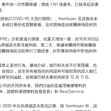
萬件假一次性醫療服，價值 1.161 億盧布。已核准起訴書
情。
冠肺炎(COVID-19) 大流行期間），Yambaev 及其兩名未
、未經註冊的劣質醫療服。這些貨物是由彼爾姆地區的預
（PPE）詐欺案進行調查。此案又增加一案，於10月30日以
1 日在烏裡揚諾夫斯克被拘留。第二天，根據彼爾姆市斯維爾德
，彼爾姆地區法院舉行了聽證會，針對審前拘留中對他的拘
或禁止某些行為。據他介紹，揚巴耶夫並不打算隱藏，也
，並指出，並非所有被指控的同謀和可能犯罪的證人都已
的論點，並將揚巴耶夫審前拘留至 12 月 11 日。
的三家公司的共同所有者。我們討論的是處理橡膠廢料的
（20%，固體和液體燃料批發貿易）和 RealService
LLC 於 2020 年在烏裡揚諾夫斯克註冊。除 Yambaev 外，該