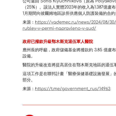
公司還由 Sofia Klyuchnikova（原為 Polyakova
（25%）。該法人實體2023年的收入為1.387億盧布
1月期間向彼爾姆地區診所供應個人防護裝備的合約並未反
来源：
https://vademec.ru/news/2024/08/30/
rubley-v-permi-napravleno-v-sud/
政府已撥款升級鄂木斯克退伍軍人醫院
應州長的呼籲，政府儲備基金將撥款約 3.85 億盧
設備。
醫院的升級改造將提高居住在鄂木斯克地區的退伍
這項工作是在聯邦計畫「醫療保健基礎設施發展」
部分。
来源：
https://t.me/government_rus/14963