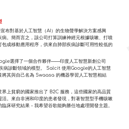
型
e宣布對基於人工智慧（AI）的生物聲學解決方案感興
疾病。簡而言之，該公司打算訓練神經元根據咳嗽、打噴
打包成移動應用程序，供來自肺部疾病診斷可用性較低的
ogle選擇了一個合作夥伴——印度人工智慧新創公司
統疾病診斷領域的模型。 Salcit 使用Google的人工智慧
其與自己名為 Swaasa 的機器學習人工智慧相結
界上貧窮的國家推出了 B2C 服務，這些國家的高品質
靈活。來自非洲和印度的患者發現，對著智慧型手機咳嗽
臨床研究結果 - 我希望谷歌能夠勝任地處理開發主題。