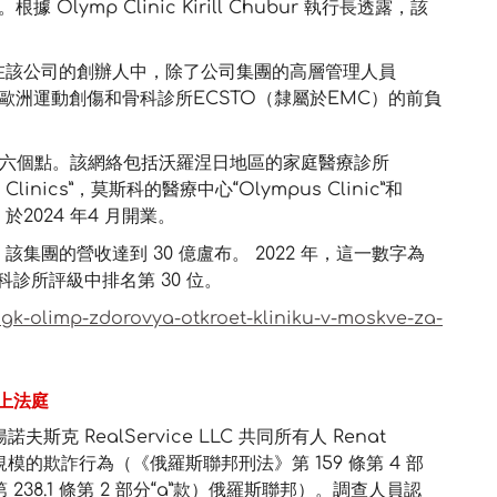
 Olymp Clinic Kirill Chubur 執行長透露，該
C 管理。在該公司的創辦人中，除了公司集團的高層管理人員
ur之外，還有歐洲運動創傷和骨科診所ECSTO（隸屬於EMC）的前負
的六個點。該網絡包括沃羅涅日地區的家庭醫療診所
us Clinics”，莫斯科的醫療中心“Olympus Clinic”和
，於2024 年4 月開業。
該集團的營收達到 30 億盧布。 2022 年，這一數字為
學科診所評級中排名第 30 位。
gk-olimp-zdorovya-otkroet-kliniku-v-moskve-za-
上法庭
RealService LLC 共同所有人 Renat
模的欺詐行為（《俄羅斯聯邦刑法》第 159 條第 4 部
8.1 條第 2 部分“a”款）俄羅斯聯邦）。調查人員認