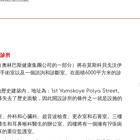
設診所
」（奧林巴斯健康集團公司的一部分）將在莫斯科貝戈沃伊
間手術室以及一個諮詢和診斷室。在面積6000平方米的診
築內，地址為：1st Yamskoye Polya Street。
移失去了歷史面貌，因此開設診所的條件之一就是設施的
室、外科和心臟科、超音波檢查、更衣室和石膏室。三樓
生和耳鼻喉科醫生的辦公室。四樓將有一個擁有19張病
床的重症監護室。