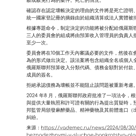
赦或赦免行為的案件。死亡的情況。
確認存在認定壞帳決定的理由的文件將是死亡證明
統一國家登記冊的摘錄由於組織清算或法人實體被
根據專題命令，制定決定的功能將被分配給俄羅斯
三人的委員會的組成將由預算收入管理員的負責人
至少一次。
委員會將在10個工作天內審議必要的文件，然後在
為的形式做出決定。該法案將包含組織全名或個人全名
俄羅斯聯邦預算收入分類代碼、債務金額對於付款
成員的簽名。
拒絕承認債務為壞帳並不能阻止該問題被重新考慮
2024 年8 月，俄羅斯聯邦政府批准了一項法令，根
與提供大量執照和許可證有關的行為提出質疑時，
邦監管局頒發麻醉藥品、精神藥物及其前體進口（
糾紛。
来源：
https://vademec.ru/news/2024/08/30
beznadezhnymi-v-sluchae-bankrotstva-pla