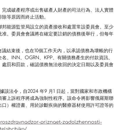
、完成破產程序或出售破產人財產的司法行為、法人實體
排除等原因而終止活動。
聯邦能源監管局設立的資產接收和處置常設委員會。至少
批准。委員會會議將在確定要註銷的債務後舉行，但每年
會議結束後，也在10個工作天內，以承認債務為壞帳的行
、INN、OGRN、KPP、有關債務產生的付款資訊、
、處罰和罰款，確認債務無法收回的決定日期以及委員會
。
據該法令，自2024 年9 月1 日起，當對國家和市政機構
預審上訴程序將成為強制性程序。該命令將影響俄羅斯聯
出口）權證書、用於診斷疾病的醫療器材使用許可證等的
/roszdravnadzor-priznaet-zadolzhennosti-
telshchika/