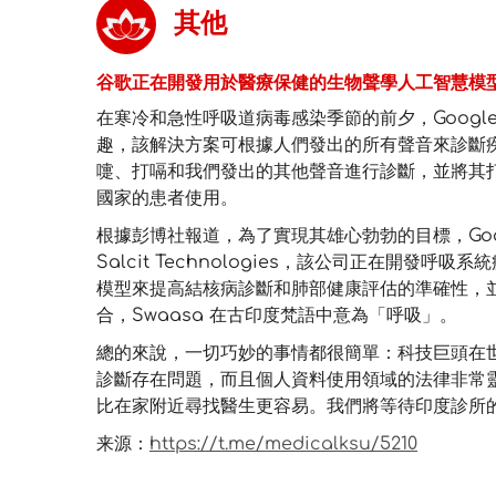
其他
谷歌正在開發用於醫療保健的生物聲學人工智慧模
在寒冷和急性呼吸道病毒感染季節的前夕，Googl
趣，該解決方案可根據人們發出的所有聲音來診斷
嚏、打嗝和我們發出的其他聲音進行診斷，並將其
國家的患者使用。
根據彭博社報道，為了實現其雄心勃勃的目標，Go
Salcit Technologies，該公司正在開發呼吸系
模型來提高結核病診斷和肺部健康評估的準確性，並將
合，Swaasa 在古印度梵語中意為「呼吸」。
總的來說，一切巧妙的事情都很簡單：科技巨頭在世
診斷存在問題，而且個人資料使用領域的法律非常
比在家附近尋找醫生更容易。我們將等待印度診所的
来源：
https://t.me/medicalksu/5210