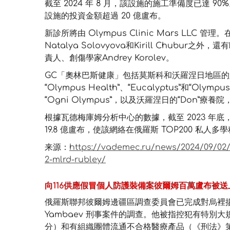
截至 2024 年 8 月，該設施的施工準備度已達 90%。根據
設施的投資金額超過 20 億盧布。
新診所將由 Olympus Clinic Mars LL
Natalya Solovyova和Kirill Chub
責人、創傷學家Andrey Korolev。
GC「奧林巴斯健康」包括莫斯科和沃羅涅日地區
“Olympus Health”、“Eucalyptus”和“Olymp
“Ogni Olympus”，以及沃羅涅日的“Don”療養院
根據瓦德梅庫姆分析中心的數據，截至 2023 年底，
19.8 億盧布，使該網絡在俄羅斯 TOP200 私人多
来源：
https://vademec.ru/news/2024/09/02/
2-mlrd-rubley/
向116供應假冒個人防護裝備案彼爾姆百萬盧布被送
俄羅斯聯邦彼爾姆邊疆區調查委員會已完成對烏裡揚諾夫斯克 
Yambaev 刑事案件的調查。他被指控犯有特別大規
分）和有組織團體流通不合格醫療產品（《刑法》第 23