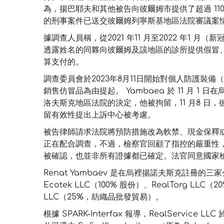
為，揚巴耶夫和其他被告向彼爾姆市提供了超過 110 
的刑事案件已送交彼爾姆列寧斯基地區法院審議案
據調查人員稱，從2021 年11 月至2022 年1 月（新
透露姓名的同夥向彼爾姆及該地區的診所提供假冒
算支付的。
調查委員會於2023年8月11日開始對個人防護裝備
銷售仿冒品為由提起。 Yambaea 於 11 月 
洛夫斯克地區法院的決定，他被拘留，11 月8 日
留有效性提出上訴中心被考慮。
被告律師請求法院將預防措施改為軟禁、現金保釋
正在配合調查，不過，檢察官回顧了指控的嚴重性
被確認，也並非所有證據都已確定。法官同意國家檢察官
Renat Yambaev 是在烏裡揚諾夫斯克註冊
Ecotek LLC（100% 股份）、RealTorg LLC
LLC（25%，紡織品批發貿易）。
根據 SPARK-Interfax 報導，RealService 