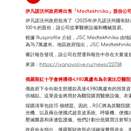
伊凡諾沃州政府將出售「Medtekhnika」股份公
伊凡諾沃州政府批准了《2025年伊凡諾沃州國有財產私
100％的股份，該公司從事醫療設備和機械貿易。
根據 Rusprofile 介紹，JSC Medtekhni
為76.7萬盧布。地區政府指出，JSC Medtekhn
審計報告發現，該公司在營運和報告中存在大量違
來源：
https://ivanovolive.ru/news/22738
俄羅斯紅十字會將獲得4,980萬盧布為衣索比亞醫
俄政府下令向衛生部撥款高達4,980萬盧布的預算
供補貼。這筆資金將用於為醫院購買醫療設備。衣索比亞亞
採購清單包括15 個標題。因此，RSC將為其醫
光機、以及兩台便攜式超音波系統、呼吸機、便攜
壓滅菌器和床邊監護儀。他們計劃分批購買注射幫
政府命令指出，俄羅斯財政部必須確保費用資金，