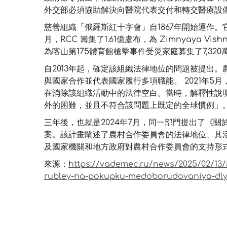
外交部必須協助解決向醫院代表交付和轉交醫療設
慈善組織「俄羅斯紅十字會」自1867年開始運作。它有
月，RCC 籌集了1.61億盧布，為 Zimnyaya Vi
為喀山第175體育館槍擊事件受災家庭募集了7,32
自2013年起，確定該組織法律地位的問題被提出
與國家合作並代表國家履行多項職能。 2021年5
在消除該組織活動中的法律空白。當時，解釋性說明
外的困難，並且不符合該問題上既定的全球慣例」
三年後，也就是2024年7月，同一部門提出了《
案。該計畫闡述了農村合作委員會的法律地位、其
及國家機關和地方政府對農村合作委員會的支持形
來源：
https://vademec.ru/news/2025/02/13/r
rubley-na-pokupku-medoborudovaniya-dly