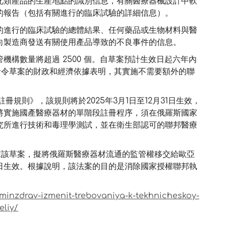
此類產品的生產地點的識別信息，有關醫療器械設計中軟
的報告（包括有關進行的臨床試驗的詳細信息）。
的進行的臨床試驗的總體結果、任何藥品或生物材料與醫
向製造商發送有關使用產品導致的不良事件的信息。
構數量將超過 2500 個。自草案預計生效日起六年內
命令草案的財政和經濟依據表明，其實施不需要額外的聯
冊規則》，該規則將於2025年3月1日至12月31日生效，
將實施國產醫療器材的單階段註冊程序，須在俄羅斯國家
究所進行技術和毒理學測試，並在衛生部認可的聯邦醫療
根據該草案，擬將俄羅斯醫療器材流通的監管權移交給歐亞
1日生效。根據說明，該法案的目的是消除國家授權聯邦執
minzdrav-izmenit-trebovaniya-k-tekhnicheskoy-
eliy/