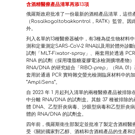
含酒精醫療產品清單再添13項
俄羅斯政府批准了一份最新的酒精產品清單，這些
（Rosalkogoltobakkontrol，RATK
外。
列入名單的13種醫療器械中，有3種為從生物材料中提取
測和定量測定SARS-CoV-2 RNA以及用於體外診
試劑「MLT-Fixator-spray」、兩套用於透
RNA 的試劑（採用瓊脂糖凝膠電泳檢測擴增產物）「
RNA/DNA 的研究組合「RIBO-prep」（RIA. 01）基
套用於通過 PCR 實時雜交螢光檢測臨床材料中的加
“AmpliSens”。
自 2023 年 1 月起列入清單的兩種醫療產品被排除在清
中分離 RNA/DNA 的試劑盒。其餘 37 種被排除
體 DNA、乙型肝炎病毒、沙眼型病毒和乙型肝炎病毒
體的 RNA/DNA 的試劑盒。
四年前，俄羅斯衛生部製定並批准了製定含酒精醫
受《關於國家對乙醇、酒精和含酒精產品的生產和