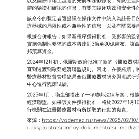
以及國際市場上流通的先前和類似修改，有關生產
體的驗證和確認的信息，有關其臨床功效和安全性
該命令的製定者還提議在操作文件中納入為註冊目
療器械的局限性或不兼容性的信息，以及有關需要
根據合併報告，如果新程序獲得批准，受影響的監管機
實施強制性要求的成本將達到3億至30億盧布。該
邦預算資金。
2024年12月初，俄羅斯政府批准了新的《醫療器材註
直到過渡到歐亞經濟聯盟規則。因此，在俄羅斯，
醫療器材監督管理總局全俄醫療器材研究與測試研
中心進行臨床試驗。
2025年1月，衛生部提出了一項聯邦法律草案，
經濟聯盟。如果該文件獲得批准，將於2027年1月
行機關在註冊醫療器材時所採取的行動的職責。
來源：
https://vademec.ru/news/2025/02/10/
i-ekspluatatsionnoy-dokumentatsii-medizd