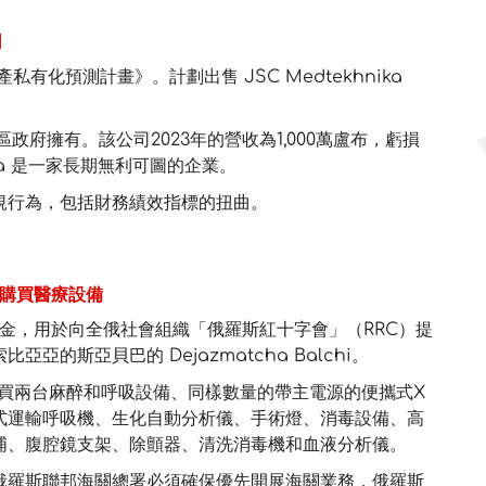
司
有化預測計畫》。計劃出售 JSC Medtekhnika
ka 由地區政府擁有。該公司2023年的營收為1,000萬盧布，虧損
ika 是一家長期無利可圖的企業。
規行為，包括財務績效指標的扭曲。
院購買醫療設備
資金，用於向全俄社會組織「俄羅斯紅十字會」（RRC）提
的斯亞貝巴的 Dejazmatcha Balchi。
院購買兩台麻醉和呼吸設備、同樣數量的帶主電源的便攜式X
式運輸呼吸機、生化自動分析儀、手術燈、消毒設備、高
浦、腹腔鏡支架、除顫器、清洗消毒機和血液分析儀。
俄羅斯聯邦海關總署必須確保優先開展海關業務，俄羅斯