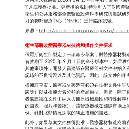
這兩項法律將於2025年3月1日停止生效，新的《
11月底獲得批准。更新後的規則特別引入了對國產
衛生和公共服務部全俄醫療設備科學研究與測試研究所
可的聯邦醫療中心（NMIC）進行臨床試驗。
來源：
http://publication.pravo.gov.ru/docu
衛生部將改變醫療器材技術和操作文件要求
俄羅斯衛生部製定了一項命令草案，對醫療器材製
有效期至 2025 年 9 月 1 日的命令版本中；如
其他事項外，開發人員建議在醫療器材文件中納入
記錄的不良情況以及其他資訊。因此，該文件的作
根據該草案，醫療器材製造商必須在技術文件中註
牌等）以及根據命名分類的產品類型。但是，除了
者還建議在文件中納入與醫療器械屬性和特性解釋
的圖表、照片和圖紙）、該醫療器械在國際市場上
例、針對此類情況採取的糾正措施的描述。
此外，如果草案文件獲得批准，醫療器材製造商將在