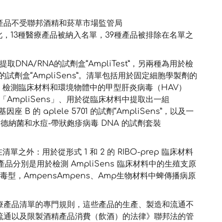
產品不受聯邦酒精和菸草市場監管局
）監管。因此，13種醫療產品被納入名單，39種產品被排除在名單之
DNA/RNA的試劑盒“AmpliTest”，另兩種為用於檢
斷的試劑盒“AmpliSens”。清單包括用於固定細胞學製劑的
過 PCR 檢測臨床材料和環境物體中的甲型肝炎病毒（HAV）
AmpliSens」、用於從臨床材料中提取出一組
因座 B 的 aplele 5701 的試劑“AmpliSens”，以及一
德納菌和水痘-帶狀皰疹病毒 DNA 的試劑套裝
單之外：用於從形式 1 和 2 的 RIBO-prep 臨床材料
的產品分別是用於檢測 AmpliSens 臨床材料中的生殖支原
型，AmpensAmpens、Amp生物材料中蜱傳播病原
療產品清單的專門規則，這些產品的生產、製造和流通不
流通以及限製酒精產品消費（飲酒）的法律》聯邦法的管