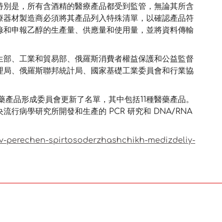
特別是，所有含酒精的醫療產品都受到監管，無論其所含
療器材製造商必須將其產品列入特殊清單，以確認產品符
錄和申報乙醇的生產量、供應量和使用量，並將資料傳輸
生部、工業和貿易部、俄羅斯消費者權益保護和公益監督
理局、俄羅斯聯邦統計局、國家基礎工業委員會和行業協
醫藥產品形成委員會更新了名單，其中包括11種醫藥產品。
病學研究所開發和生產的 PCR 研究和 DNA/RNA
/v-perechen-spirtosoderzhashchikh-medizdeliy-