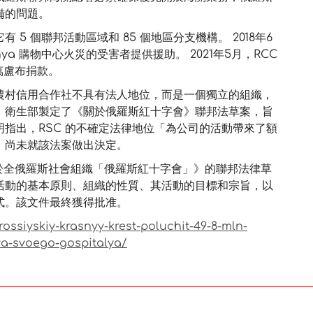
備的問題。
 5 個聯邦活動區域和 85 個地區分支機構。 2018年6
shnya 購物中心火災的受害者提供援助。 2021年5月，RCC
0萬盧布捐款。
。農村信用合作社不具有法人地位，而是一個獨立的組織，
月，衛生部製定了《關於俄羅斯紅十字會》聯邦法草案，旨
指出，RSC 的不確定法律地位「為公司的活動帶來了額
。尚未就該法案做出決定。
關於全俄羅斯社會組織「俄羅斯紅十字會」》的聯邦法律草
活動的基本原則、組織的性質、其活動的目標和宗旨，以
式。該文件最終獲得批准。
ossiyskiy-krasnyy-krest-poluchit-49-8-mln-
a-svoego-gospitalya/