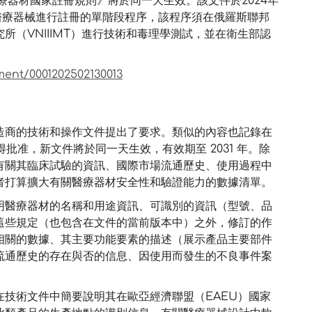
醫療器材國家註冊規則》將於同一天生效。該文件於2024年
醫療器械進行註冊的單階段程序，該程序須在俄羅斯聯邦
（VNIIIMT）進行技術和毒理學測試，並在衛生部認
ment/0001202502130013
造商的技術和操作文件提出了要求。類似的內容也記錄在
果獲得批准，新文件將於同一天生效，有效期至 2031 年。除
有關其臨床試驗的資訊、國際市場流通歷史、使用過程中
者打算擴大有關醫療器材安全性和驗證能力的數據清單。
明醫療器材的名稱和用途資訊、可識別的資訊（型號、品
這些規定（也包含在文件的當前版本中）之外，修訂的作
相關的數據、其主要功能要素的描述（展示產品主要部件
流通歷史的存在與否的信息、因使用而發生的不良事件案
技術文件中簡要說明其在歐亞經濟聯盟（EAEU）國家