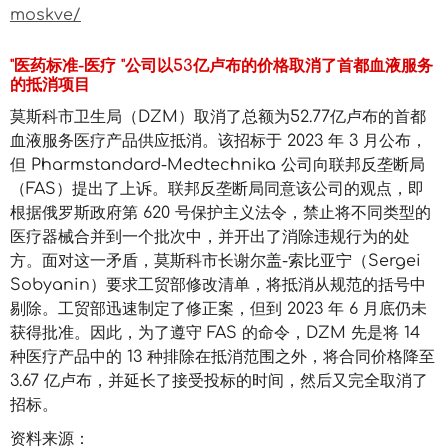
moskve/
"医药标准-医疗 "公司以53亿卢布的价格取消了首都血液服务
的抵消项目
莫斯科市卫生局（DZM）取消了总额为52.77亿卢布的首都
血液服务医疗产品供应抵消。该招标于 2023 年 3 月公布，
但 Pharmstandard-Medtechnika 公司向联邦反垄断局
（FAS）提出了上诉。联邦反垄断局同意该公司的观点，即
根据俄罗斯政府第 620 号保护主义法令，禁止将不同类型的
医疗器械合并到一个批次中，并开出了消除违规行为的处
方。面对这一矛盾，莫斯科市长谢尔盖-索比亚宁（Sergei
Sobyanin）要求工贸部修改清单，将抵消从规范的括号中
剔除。工贸部迅速制定了修正案，但到 2023 年 6 月底仍未
获得批准。因此，为了遵守 FAS 的命令，DZM 先是将 14
种医疗产品中的 13 种排除在抵消范围之外，将合同价格降至
3.67 亿卢布，并延长了接受投标的时间，然后又完全取消了
招标。
资料来源：