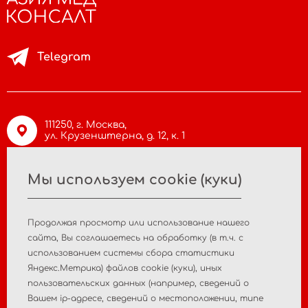
Telegram
111250, г. Москва,
ул. Крузенштерна, д. 12, к. 1
Мы используем cookie (куки)
info@asiamc.ru
Продолжая просмотр или использование нашего
+7 495 988 47 44
cайта, Вы соглашаетесь на обработку (в т.ч. с
использованием системы сбора статистики
Яндекс.Метрика) файлов cookie (куки), иных
пользовательских данных (например, сведений о
Главная
О компании
Вашем ip-адресе, сведений о местоположении, типе