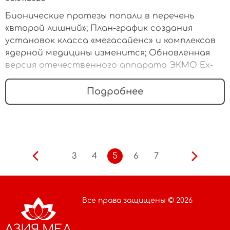
Бионические протезы попали в перечень
«второй лишний»; План-график создания
установок класса «мегасайенс» и комплексов
ядерной медицины изменится; Обновленная
версия отечественного аппарата ЭКМО Ex-
Stream готовится к выходу на рынок
Подробнее
3
4
5
6
7
Все права защищены © 2026