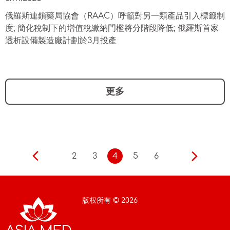
俄羅斯連鎖藥局協會（RAAC）呼籲對另一類產品引入標籤制
度; 簡化稅制下的增值稅繳納門檻將分階段降低; 俄羅斯首家
透析設備製造廠計劃於3月投產
更多
2
3
4
5
6
版权所有 © 2026